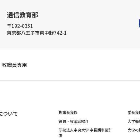
通信教育部
〒192-0351
東京都八王子市東中野742-1
教職員専用
について
理事長挨拶
学長挨
役員・役職者紹介
大学概
学校法人中央大学 中長期事業計
大学の
画