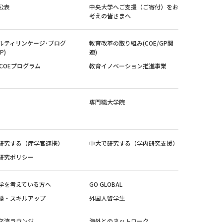
公表
中央大学へご支援（ご寄付）をお
考えの皆さまへ
ルティリンケージ･プログ
教育改革の取り組み(COE/GP関
P)
連)
紀COEプログラム
教育イノベーション推進事業
専門職大学院
研究する（産学官連携）
中大で研究する（学内研究支援）
研究ポリシー
学を考えている方へ
GO GLOBAL
験・スキルアップ
外国人留学生
交流ラウンジ
海外とのネットワーク