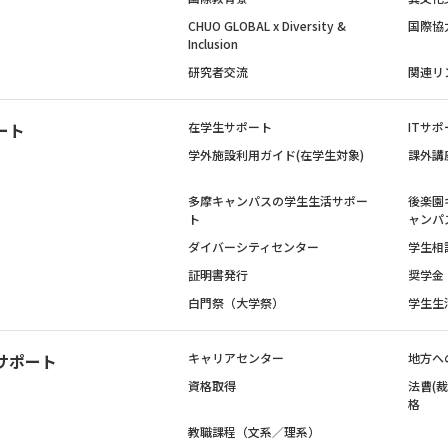
CHUO GLOBAL x Diversity &
国際協
Inclusion
研究者交流
関連リ
ート
在学生サポート
ITサポ
学外施設利用ガイド(在学生対象)
課外講
多摩キャンパスの学生生活サポー
後楽園
ト
ャンパ
ダイバーシティセンター
学生相
証明書発行
奨学金
白門祭（大学祭）
学生生
サポート
キャリアセンター
地方へ
資格取得
法曹(
格
教職課程（文系／理系）