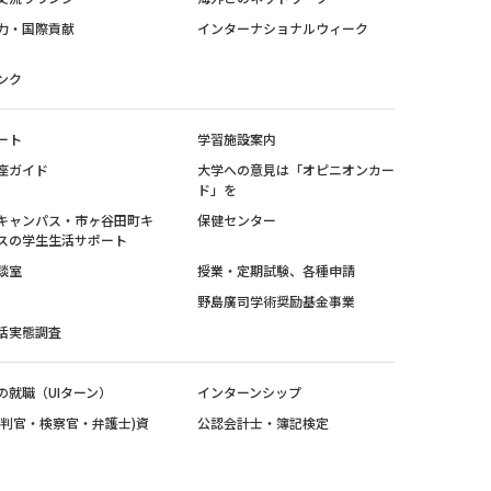
力・国際貢献
インターナショナルウィーク
ンク
ート
学習施設案内
座ガイド
大学への意見は「オピニオンカー
ド」を
キャンパス・市ヶ谷田町キ
保健センター
スの学生生活サポート
談室
授業・定期試験、各種申請
野島廣司学術奨励基金事業
活実態調査
の就職（UIターン）
インターンシップ
裁判官・検察官・弁護士)資
公認会計士・簿記検定