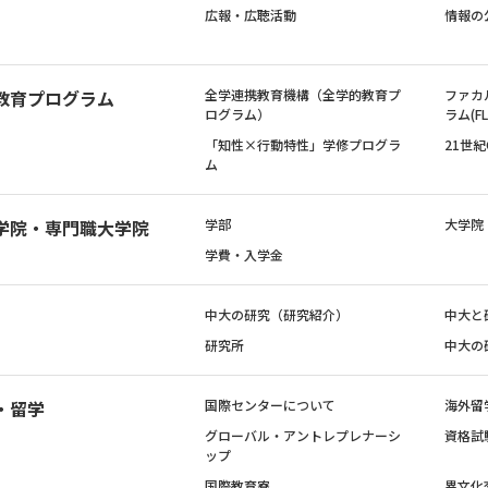
広報・広聴活動
情報の
教育プログラム
全学連携教育機構（全学的教育プ
ファカ
ログラム）
ラム(FL
「知性×行動特性」学修プログラ
21世
ム
学院・専門職大学院
学部
大学院
学費・入学金
中大の研究（研究紹介）
中大と
研究所
中大の
・留学
国際センターについて
海外留
グローバル・アントレプレナーシ
資格試
ップ
国際教育寮
異文化