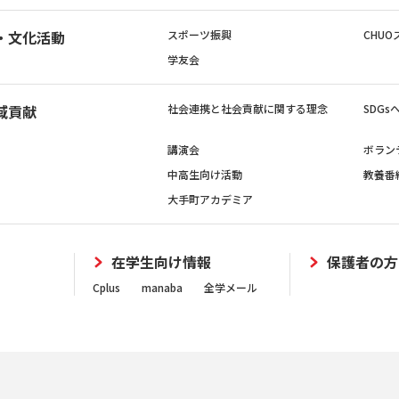
・文化活動
スポーツ振興
CHUO
学友会
域貢献
社会連携と社会貢献に関する理念
SDG
講演会
ボラン
中高生向け活動
教養番
大手町アカデミア
在学生向け情報
保護者の方
Cplus
manaba
全学メール