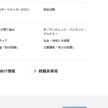
スポーツセンター(CSC)
部会活動
sへの取り組み
オープンカレッジ：クレセント・
アカデミー
ティア
社会・地域との連携
組「知の回廊」
公開講座「学びの回廊」
向け情報
教職員専用