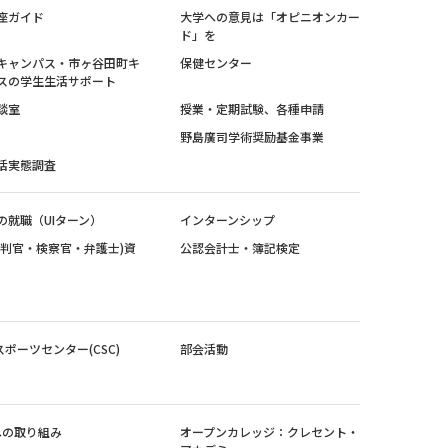
座ガイド
大学への意見は「オピニオンカー
ド」を
キャンパス・市ヶ谷田町キ
保健センター
スの学生生活サポート
談室
授業・定期試験、各種申請
野島廣司学術奨励基金事業
活実態調査
の就職（UIターン）
インターンシップ
裁判官・検察官・弁護士)資
公認会計士・簿記検定
スポーツセンター(CSC)
部会活動
sへの取り組み
オープンカレッジ：クレセント・