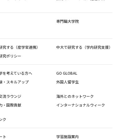
専門職大学院
研究する（産学官連携）
中大で研究する（学内研究支援）
研究ポリシー
学を考えている方へ
GO GLOBAL
験・スキルアップ
外国人留学生
交流ラウンジ
海外とのネットワーク
力・国際貢献
インターナショナルウィーク
ンク
ート
学習施設案内