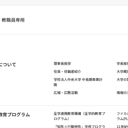
教職員専用
について
理事長挨拶
学長挨
役員・役職者紹介
大学概
学校法人中央大学 中長期事業計
大学の
画
広報・広聴活動
情報の
教育プログラム
全学連携教育機構（全学的教育プ
ファカ
ログラム）
ラム(FL
「知性×行動特性」学修プログラ
21世