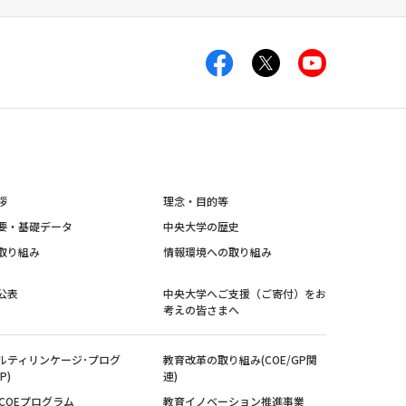
拶
理念・目的等
要・基礎データ
中央大学の歴史
取り組み
情報環境への取り組み
公表
中央大学へご支援（ご寄付）をお
考えの皆さまへ
ルティリンケージ･プログ
教育改革の取り組み(COE/GP関
P)
連)
紀COEプログラム
教育イノベーション推進事業