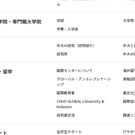
ム
学院・専門職大学院
学部
大学院
学費・入学金
中大の研究（研究紹介）
中大と
研究所
中大の
・留学
国際センターについて
海外留
グローバル・アントレプレナーシ
資格試
ップ
国際教育寮
異文化
CHUO GLOBAL x Diversity &
国際協
Inclusion
研究者交流
関連リ
ート
在学生サポート
ITサポ