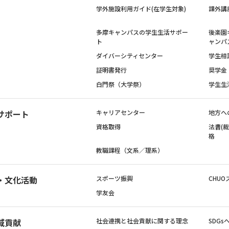
学外施設利用ガイド(在学生対象)
課外講
多摩キャンパスの学生生活サポー
後楽園
ト
ャンパ
ダイバーシティセンター
学生相
証明書発行
奨学金
白門祭（大学祭）
学生生
サポート
キャリアセンター
地方へ
資格取得
法曹(
格
教職課程（文系／理系）
・文化活動
スポーツ振興
CHUO
学友会
域貢献
社会連携と社会貢献に関する理念
SDG