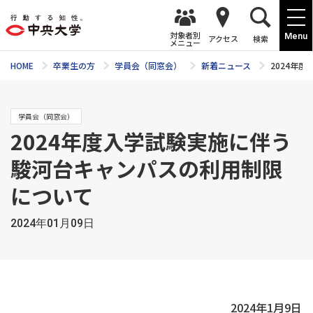
対象者別
Menu
アクセス
検索
メニュー
HOME
卒業生の方
学員会（同窓会）
新着ニュース
2024年
学員会（同窓会）
2024年度入学試験実施に伴う
駿河台キャンパスの利用制限
について
2024年01月09日
2024年1月9日