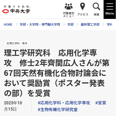
対象者別
Menu
アクセス
検索
メニュー
HOME
学部・大学院・専門職大学院
学部
基幹理工学部
学科紹
応用化学科・専攻
理工学研究科 応用化学専
攻 修士2年齊間広人さんが第
67回天然有機化合物討論会に
おいて奨励賞（ポスター発表
の部）を受賞
#応用化学科・応用化学専攻
#受賞
2025年10
#生物有機化学研究室
月15日