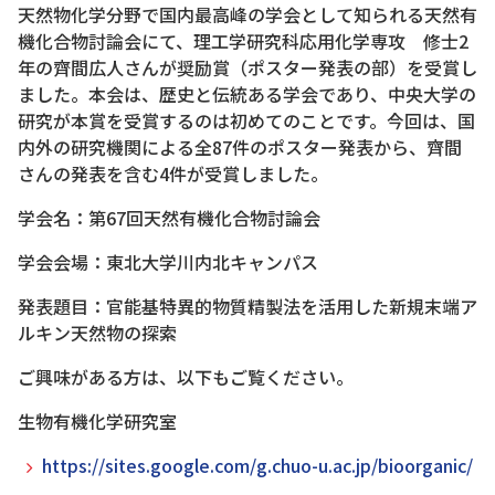
天然物化学分野で国内最高峰の学会として知られる天然有
機化合物討論会にて、理工学研究科応用化学専攻 修士2
年の齊間広人さんが奨励賞（ポスター発表の部）を受賞し
ました。本会は、歴史と伝統ある学会であり、中央大学の
研究が本賞を受賞するのは初めてのことです。今回は、国
内外の研究機関による全87件のポスター発表から、齊間
さんの発表を含む4件が受賞しました。
学会名：第67回天然有機化合物討論会
学会会場：東北大学川内北キャンパス
発表題目：官能基特異的物質精製法を活用した新規末端ア
ルキン天然物の探索
ご興味がある方は、以下もご覧ください。
生物有機化学研究室
https://sites.google.com/g.chuo-u.ac.jp/bioorganic/