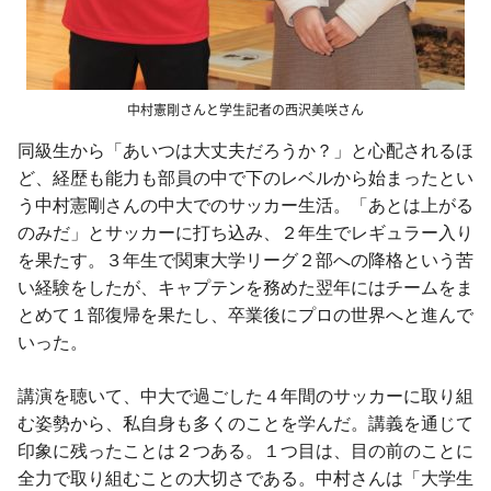
中村憲剛さんと学生記者の西沢美咲さん
同級生から「あいつは大丈夫だろうか？」と心配されるほ
ど、経歴も能力も部員の中で下のレベルから始まったとい
う中村憲剛さんの中大でのサッカー生活。「あとは上がる
のみだ」とサッカーに打ち込み、２年生でレギュラー入り
を果たす。３年生で関東大学リーグ２部への降格という苦
い経験をしたが、キャプテンを務めた翌年にはチームをま
とめて１部復帰を果たし、卒業後にプロの世界へと進んで
いった。
講演を聴いて、中大で過ごした４年間のサッカーに取り組
む姿勢から、私自身も多くのことを学んだ。講義を通じて
印象に残ったことは２つある。１つ目は、目の前のことに
全力で取り組むことの大切さである。中村さんは「大学生