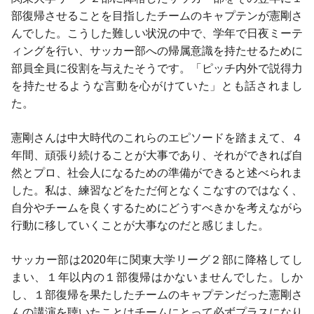
部復帰させることを目指したチームのキャプテンが憲剛さ
んでした。こうした難しい状況の中で、学年で日夜ミーテ
ィングを行い、サッカー部への帰属意識を持たせるために
部員全員に役割を与えたそうです。「ピッチ内外で説得力
を持たせるような言動を心がけていた」とも話されまし
た。
憲剛さんは中大時代のこれらのエピソードを踏まえて、４
年間、頑張り続けることが大事であり、それができれば自
然とプロ、社会人になるための準備ができると述べられま
した。私は、練習などをただ何となくこなすのではなく、
自分やチームを良くするためにどうすべきかを考えながら
行動に移していくことが大事なのだと感じました。
サッカー部は2020年に関東大学リーグ２部に降格してし
まい、１年以内の１部復帰はかないませんでした。しか
し、１部復帰を果たしたチームのキャプテンだった憲剛さ
んの講演を聴いたことはチームにとって必ずプラスになり