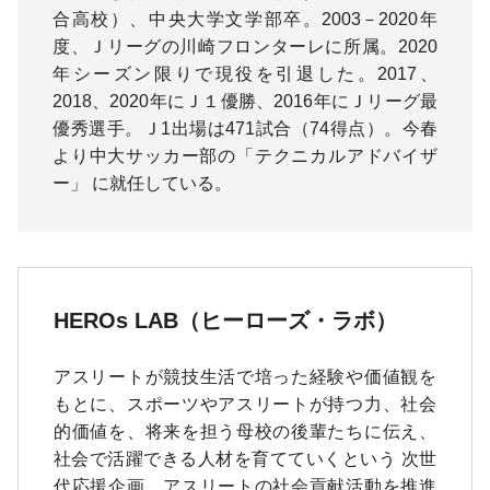
合高校）、中央大学文学部卒。2003－2020年
度、Ｊリーグの川崎フロンターレに所属。2020
年シーズン限りで現役を引退した。2017、
2018、2020年にＪ１優勝、2016年にＪリーグ最
優秀選手。Ｊ1出場は471試合（74得点）。今春
より中大サッカー部の「テクニカルアドバイザ
ー」 に就任している。
HEROs LAB（ヒーローズ・ラボ）
アスリートが競技生活で培った経験や価値観を
もとに、スポーツやアスリートが持つ力、社会
的価値を、将来を担う母校の後輩たちに伝え、
社会で活躍できる人材を育てていくという 次世
代応援企画。アスリートの社会貢献活動を推進