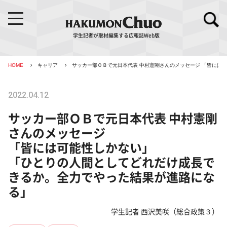
学生記者が取材編集する広報誌Web版
HOME
キャリア
サッカー部ＯＢで元日本代表 中村憲剛さんのメッセージ
「皆には可
2022.04.12
サッカー部ＯＢで元日本代表 中村憲剛
さんのメッセージ
「皆には可能性しかない」
「ひとりの人間としてどれだけ成長で
きるか。全力でやった結果が進路にな
る」
学生記者 西沢美咲（総合政策３）