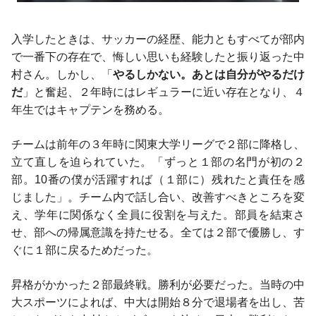
入学したときは、サッカーの経歴、能力ともすべてが部内
で一番下の存在で、悔しい思いも経験したと振り返った中
村さん。しかし、「
やるしかない。あとは自分がやるだけ
だ
」と奮起、２年時にはレギュラーに近い存在となり、４
年生ではキャプテンを務める。
チームは前年の３年時に関東大学リーグで２部に降格し、
立て直しを迫られていた。「ずっと１部の名門が初の２
部。10番の僕が活躍すれば（１部に）残れたと責任を感
じました」。チーム内で話し合い、改善すべきところを変
え、学年に関係なく全員に役割を与えた。部員を結束さ
せ、部への帰属意識を持たせる。全ては２部で優勝し、す
ぐに１部に戻るためだった。
昇格がかかった２部最終戦。勝利が必要だった。当時の中
大スポーツによれば、中大は開始８分で退場者を出し、苦