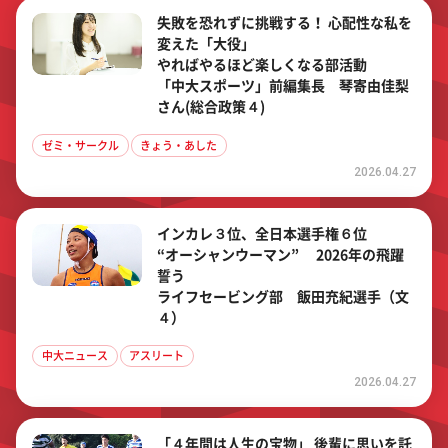
失敗を恐れずに挑戦する！ 心配性な私を
変えた「大役」
やればやるほど楽しくなる部活動
「中大スポーツ」前編集長 琴寄由佳梨
さん(総合政策４)
ゼミ・サークル
きょう・あした
2026.04.27
インカレ３位、全日本選手権６位
“オーシャンウーマン” 2026年の飛躍
誓う
ライフセービング部 飯田充紀選手（文
４）
中大ニュース
アスリート
2026.04.27
「４年間は人生の宝物」 後輩に思いを託