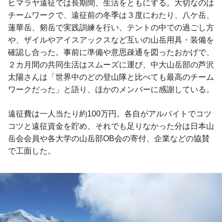
ヒマラヤ遠征では長期間、生活をともにする。大切なのは
チームワークで、遠征前の冬季は３度にわたり、八ケ岳、
蓮華岳、剱岳で実践訓練を行い、テントの中での過ごし方
や、ザイルやアイスアックスなど互いの山岳用具・装備を
確認し合った。事前に準備や意思疎通を図ったおかげで、
２カ月間の共同生活はスムーズに運び、中大山岳部の芦沢
太陽さんは「世界中のどの登山隊と比べても最高のチーム
ワークだった」と語り、ほかのメンバーに感謝している。
遠征費は一人当たり約100万円。各自がアルバイトでコツ
コツと遠征資金を貯め、それでも足りなかった分は日本山
岳会会員や各大学の山岳部OB会の寄付、企業などの協賛
で工面した。