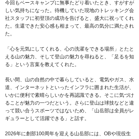
今回もベースキャンプに無事たどり着いたとき、すがすが
しい気持ちになった。待機していた現地のトレッキング会
社スタッフに初登頂の成功を告げると、盛大に祝ってくれ
た。生還できた安心感も相まって、最高の気分に満たされ
た。
「心を元気にしてくれる、心の洗濯をできる場所」とたと
える山の魅力、そして登山の魅力を尋ねると、「足るを知
る」という言葉を教えてくれた。
長い間、山の自然の中で暮らしていると、電気やガス、水
道、インターネットといったインフラに囲まれた生活が、
いかに便利で素晴らしいかを再認識できる。そこに気づけ
ることが魅力の一つだという。さらに登山は球技などと違
って競い合うスポーツではないため、「山岳部は全員がレ
ギュラーとして活躍できる」と話す。
2026年に創部100周年を迎える山岳部には、OBや現役生