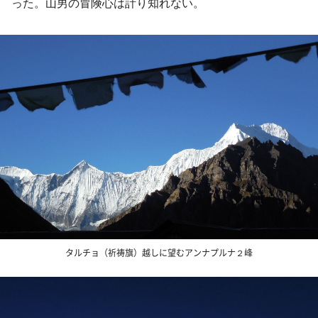
った。山男の冒険心は計り知れない。
タルチョ（祈祷旗）越しに望むアンナプルナ２峰