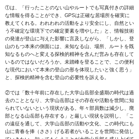
①は、「行ったことのない山やルートでも写真付きの詳細
な情報を得ることができ、GPSは正確な居場所を確実に
教えてくれる。われわれの活動をより安全にし、自然とい
う不確定な環境下での確定要素を増やした」と、情報技術
の発達が登山に与えた影響に言及しながら、「しかし、登
山のもつ本来の側面には、未知なる山、場所、ルートを既
知なるものへと変える探検的精神を含んだ営みも存在して
いるのではないだろうか。未踏峰を登ることで、この便利
な現代において本来の登山の形を体現したいと強く思う」
と、探検的精神を含む登山の必要性を訴える。
②では「数十年前に存在した大学山岳部全盛期の時代は過
去のこととなり、大学山岳部はその存在や活動を世間に知
られていないという現状がある。年々部員数は減少し、廃
部となる山岳部も存在する」と厳しい現状を説明し、「こ
の遠征を通して、大学山岳部の活動や文化、この時代にも
山に青春を捧（ささ）げる若者がいることを世間に発信し