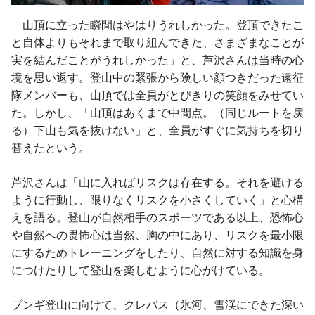
「山頂に立った瞬間はやはりうれしかった。登頂できたこ
と自体よりもそれまで取り組んできた、さまざまなことが
実を結んだことがうれしかった」と、芦沢さんは当時の心
境を思い返す。登山中の緊張から険しい顔つきだった遠征
隊メンバーも、山頂では全員がとびきりの笑顔をみせてい
た。しかし、「山頂はあくまで中間点。（同じルートを戻
る）下山も気を抜けない」と、全員がすぐに気持ちを切り
替えたという。
芦沢さんは「山に入ればリスクは存在する。それを避ける
ように行動し、限りなくリスクを小さくしていく」と心構
えを語る。登山が自然相手のスポーツである以上、恐怖心
や自然への畏怖心は当然、胸の中にあり、リスクを最小限
にするためトレーニングをしたり、自然に対する知識を身
につけたりして登山を楽しむように心がけている。
プンギ登山に向けて、クレバス（氷河、雪渓にできた深い