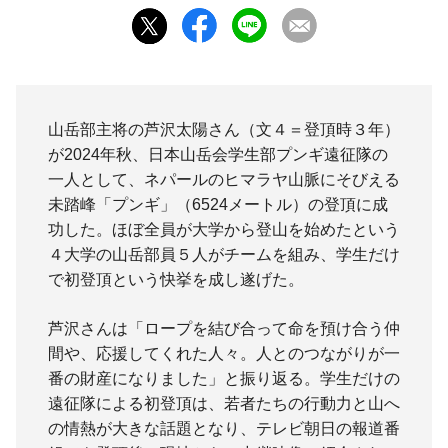
山岳部主将の芦沢太陽さん（文４＝登頂時３年）
が2024年秋、日本山岳会学生部プンギ遠征隊の
一人として、ネパールのヒマラヤ山脈にそびえる
未踏峰「プンギ」（6524メートル）の登頂に成
功した。ほぼ全員が大学から登山を始めたという
４大学の山岳部員５人がチームを組み、学生だけ
で初登頂という快挙を成し遂げた。
芦沢さんは「ロープを結び合って命を預け合う仲
間や、応援してくれた人々。人とのつながりが一
番の財産になりました」と振り返る。学生だけの
遠征隊による初登頂は、若者たちの行動力と山へ
の情熱が大きな話題となり、テレビ朝日の報道番