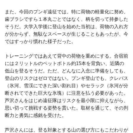
また、今回のプンギ遠征では、特に荷物の軽量化に努め、
歯ブラシですら１本丸ごとではなく、柄を切って持参した
そうだ。大学入学後に登山を始めた当初は、荷物の入れ方
が分からず、無駄なスペースが生じることもあったが、今
ではすっかり慣れた様子だった。
トレーニングではあえて背中の荷物を重めにする。合宿前
には２リットルのペットボトル約15本を背負い、近隣の
低山を登るそうだ。ただ、どんなに入念に準備をしても、
登山のリスクはゼロではない。プンギ登山でも、クレバス
（氷河、雪渓にできた深い割れ目）やセラック（氷河が分
断されてできた巨大な氷塊）に注意を払う必要があった。
芦沢さんをはじめ遠征隊はリスクを最小限に抑えながら、
思い切って挑戦する姿勢を貫いた。取材を通じて、その判
断力と勇気に感銘を受けた。
芦沢さんには、登る対象とする山の選び方にもこだわりが