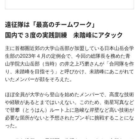
遠征隊は「最高のチームワーク」
国内で３度の実践訓練 未踏峰にアタック
主に首都圏近郊の大学山岳部が加盟している日本山岳会学
生部の2023年４月の定例会で、今回の総隊長を務めた青
山学院大山岳部（当時）の井之上巧磨さんが「合同隊を作
り、未踏峰を目指そう」と呼びかけ、未踏峰にあこがれて
いたメンバーが顔をそろえた。
ほぼ全員が大学から登山を始めたメンバーで、高度な技術
や経験があるとまではいえない。このため、衛星写真など
で登攀（とうはん）ルート上に急峻な岸壁など高い技術が
必要な箇所がないと予想されたプンギに挑戦することにな
った。