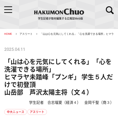
学生記者が取材編集する広報誌Web版
HOME
アスリート
「山は心を元気にしてくれる」「心を洗濯できる場所」
ヒマラヤ
2025.04.11
「山は心を元気にしてくれる」「心を
洗濯できる場所」
ヒマラヤ未踏峰「プンギ」 学生５人だ
けで初登頂
山岳部 芦沢太陽主将（文４）
学生記者 合志瑠夏（経済４） 金岡千聖（商３）
中大ニュース
アスリート