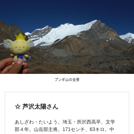
プンギ山の全景
☆
芦沢太陽さん
あしざわ・たいよう。埼玉・所沢西高卒、文学
部４年。山岳部主将。171センチ、63キロ。中