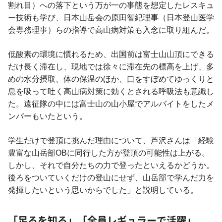
割れ目）への落下という万が一の事態を想定したレスキュ
ー技術も学び、日本山岳会の原田智紀理事（日本登山医学
会専務理事）らの指導で高山病対策も入念に取り組んだ。
低酸素の環境に慣れるため、出国前は富士山山頂にできる
だけ長く滞在し、現地では徐々に滞在先の標高を上げ、多
めの水分摂取、体の保温のほか、口をすぼめてゆっくりと
息を吸って吐く高山病対策に効くとされる呼吸法も意識し
た。遠征隊の中には富士山の山小屋でアルバイトをしたメ
ンバーもいたという。
学生だけで登頂に挑んだ理由について、芦沢さんは「経験
豊富な山岳部OBに同行した方が登頂の可能性は上がる。
しかし、それで自分たちの力で登ったといえるかどうか。
後ろをついていくだけの登山にせず、山岳部で学んだ力を
発揮したいという思いからでした」と説明している。
「足るを知る」「全員レギュラーで活躍」