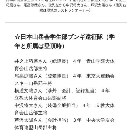
巧磨さん、尾高涼哉さん、後列左から中沢将大さん、芦沢太陽さん（後列右
端は現地のレストランオーナー）
☆日本山岳会学生部プンギ遠征隊（学
年と所属は登頂時）
井之上巧磨さん（総隊長） ４年 青山学院大体
育会山岳部主将
尾高涼哉さん（登攀隊長） ４年 東京大運動会
スキー山岳部主将
横道文哉さん（渉外、会計、記録担当） ４年
立教大体育会山岳部副将
中沢将大さん（装備全般担当） ４年 立教大体
育会山岳部主将
芦沢太陽さん（会計担当） ３年 中央大学友会
体育連盟山岳部主将