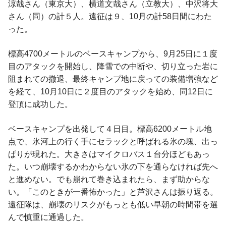
涼哉さん（東京大）、横道文哉さん（立教大）、中沢将大
さん（同）の計５人。遠征は９、10月の計58日間にわた
った。
標高4700メートルのベースキャンプから、9月25日に１度
目のアタックを開始し、降雪での中断や、切り立った岩に
阻まれての撤退、最終キャンプ地に戻っての装備増強など
を経て、10月10日に２度目のアタックを始め、同12日に
登頂に成功した。
ベースキャンプを出発して４日目。標高6200メートル地
点で、氷河上の行く手にセラックと呼ばれる氷の塊、出っ
ぱりが現れた。大きさはマイクロバス１台分ほどもあっ
た。いつ崩壊するかわからない氷の下を通らなければ先へ
と進めない。でも崩れて巻き込まれたら、まず助からな
い。「このときが一番怖かった」と芦沢さんは振り返る。
遠征隊は、崩壊のリスクがもっとも低い早朝の時間帯を選
んで慎重に通過した。