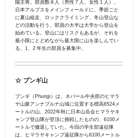
陽主将。部員数８人（男性７人、女性１人）。
日本アルプスをメインフィールドに、季節ごと
に夏山縦走、ロッククライミング、冬山登山な
どの活動を行う。部員の大半は大学から登山を
始めている。登山にはリスクもあるが、それを
最小限にとどめながら最大限に山を楽しんでい
る。1、2 年生の部員を募集中。
☆ プンギ山
プンギ（Phungi）は、ネパール中央部のヒマラ
ヤ山脈アンナプルナ山域に位置する標高6524メ
ートルの山。2022年秋に日本山岳会ヒマラヤキ
ャンプ登山隊が登頂に挑戦したものの、6100メ
ートルで撤退していた。今回の学生部遠征隊
は、ヒマラヤキャンプ遠征隊から6100メートル