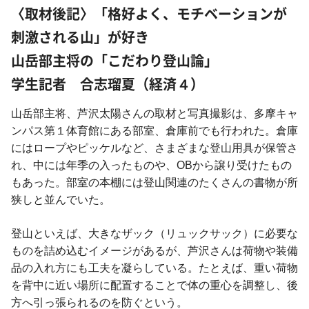
〈取材後記〉「格好よく、モチベーションが
刺激される山」が好き
山岳部主将の「こだわり登山論」
学生記者 合志瑠夏（経済４）
山岳部主将、芦沢太陽さんの取材と写真撮影は、多摩キャ
ンパス第１体育館にある部室、倉庫前でも行われた。倉庫
にはロープやピッケルなど、さまざまな登山用具が保管さ
れ、中には年季の入ったものや、OBから譲り受けたもの
もあった。部室の本棚には登山関連のたくさんの書物が所
狭しと並んでいた。
登山といえば、大きなザック（リュックサック）に必要な
ものを詰め込むイメージがあるが、芦沢さんは荷物や装備
品の入れ方にも工夫を凝らしている。たとえば、重い荷物
を背中に近い場所に配置することで体の重心を調整し、後
方へ引っ張られるのを防ぐという。