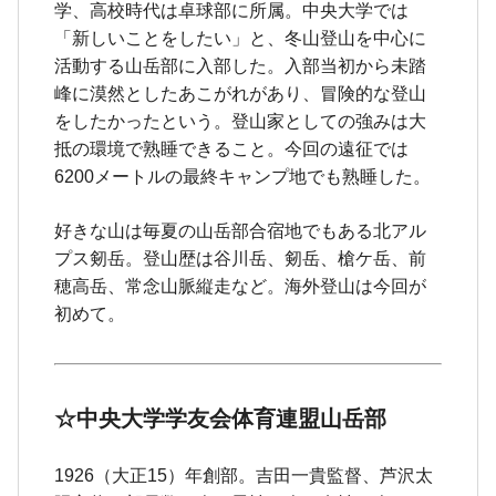
学、高校時代は卓球部に所属。中央大学では
「新しいことをしたい」と、冬山登山を中心に
活動する山岳部に入部した。入部当初から未踏
峰に漠然としたあこがれがあり、冒険的な登山
をしたかったという。登山家としての強みは大
抵の環境で熟睡できること。今回の遠征では
6200メートルの最終キャンプ地でも熟睡した。
好きな山は毎夏の山岳部合宿地でもある北アル
プス剱岳。登山歴は谷川岳、剱岳、槍ケ岳、前
穂高岳、常念山脈縦走など。海外登山は今回が
初めて。
☆中央大学学友会体育連盟山岳部
1926（大正15）年創部。吉田一貴監督、芦沢太