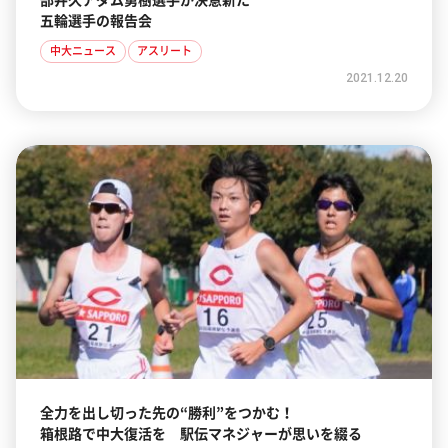
部井久アダム勇樹選手が決意新た
五輪選手の報告会
中大ニュース
アスリート
2021.12.20
全力を出し切った先の“勝利”をつかむ！
箱根路で中大復活を 駅伝マネジャーが思いを綴る