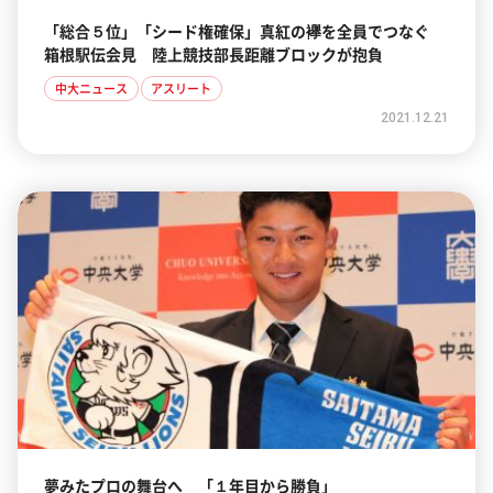
「総合５位」「シード権確保」真紅の襷を全員でつなぐ
箱根駅伝会見 陸上競技部長距離ブロックが抱負
中大ニュース
アスリート
2021.12.21
夢みたプロの舞台へ 「１年目から勝負」