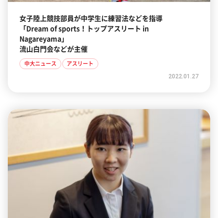
女子陸上競技部員が中学生に練習法などを指導
「Dream of sports！トップアスリート in
Nagareyama」
流山白門会などが主催
中大ニュース
アスリート
2022.01.27