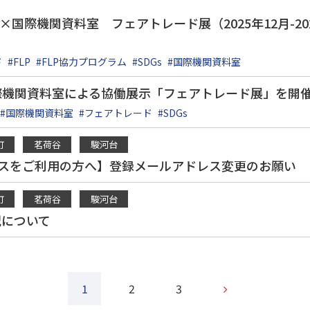
×国際機関資料室 フェアトレード展（2025年12月-202
ド
#FLP
#FLP協力プログラム
#SDGs
#国際機関資料室
国際機関資料室による協働展示「フェアトレード展」を開
#国際機関資料室
#フェアトレード
#SDGs
町
茗荷谷
駿河台
ドレスをご利用の方へ】登録メールアドレス変更のお願い
町
茗荷谷
駿河台
況について
1
2
3