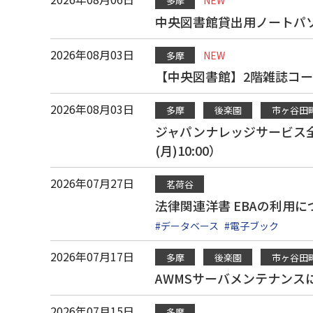
NEW
多摩
中央図書館貸出用ノートパソ
2026年08月03日
NEW
多摩
【中央図書館】2階雑誌コ
2026年08月03日
多摩
後楽園
市ヶ谷田
ジャパンナレッジサービス全般
(月)10:00）
2026年07月27日
茗荷谷
法律関連洋書 EBAの利用に
#データベース
#電子ブック
2026年07月17日
多摩
後楽園
市ヶ谷田
AWMSサーバメンテナンスに
2026年07月15日
多摩