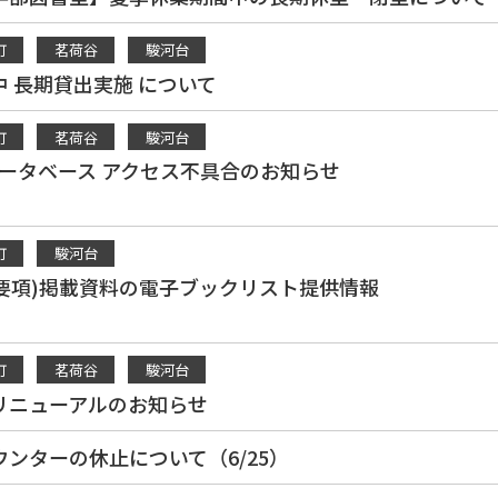
町
茗荷谷
駿河台
 長期貸出実施 について
町
茗荷谷
駿河台
データベース アクセス不具合のお知らせ
町
駿河台
講義要項)掲載資料の電子ブックリスト提供情報
町
茗荷谷
駿河台
リニューアルのお知らせ
ンターの休止について（6/25）