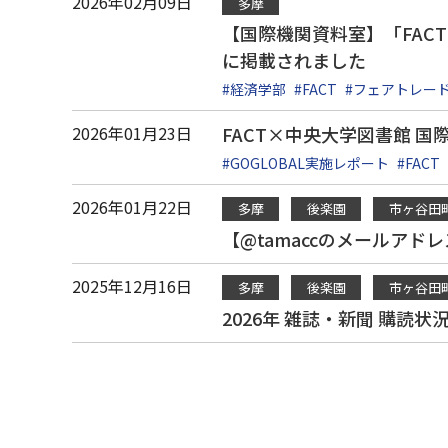
2026年02月09日
多摩
【国際機関資料室】「FACT
に掲載されました
#経済学部
#FACT
#フェアトレー
2026年01月23日
FACT×中央大学図書館 
#GOGLOBAL実施レポート
#FACT
2026年01月22日
多摩
後楽園
市ヶ谷田
【@tamaccのメールア
2025年12月16日
多摩
後楽園
市ヶ谷田
2026年 雑誌・新聞 購読状