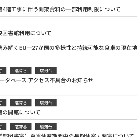
館4階工事に伴う開架資料の一部利用制限について
央図書館利用について
み解くEU―27か国の多様性と持続可能な食卓の現在地（
町
茗荷谷
駿河台
データベース アクセス不具合のお知らせ
町
茗荷谷
駿河台
館の開館について
町
茗荷谷
駿河台
学部図書室】夏季休業期間中の長期休室・閉室について