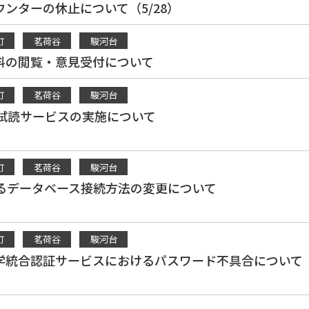
ンターの休止について（5/28）
町
茗荷谷
駿河台
料の閲覧・意見受付について
町
茗荷谷
駿河台
raryの試読サービスの実施について
町
茗荷谷
駿河台
によるデータベース接続方法の変更について
町
茗荷谷
駿河台
学統合認証サービスにおけるパスワード不具合について