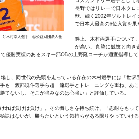
ロスカントリー選手として冬
長野ではリレーで日本クロ
献、続く2002年ソルトレ
で日本人最高の6位入賞を果
）と木村幸大選手 Ⓒ公益財団法人全
畔上、木村両選手について
が高い。真摯に競技と向き
で優勝実績のあるスキー部OBの上野隆コーチが適宜指導して
場し、同世代の先頭を走っている存在の木村選手には「世界選
手も「渡部暁斗選手ら超一流選手とトレーニングを重ね、あこ
勝てないし、そこが強みなのは心強い」と評価している。
ければ負けは負け」。その悔しさを持ち続け、「忍耐をもって
秘訣はないが、勝ちたいという気持ちがある限りやっていける