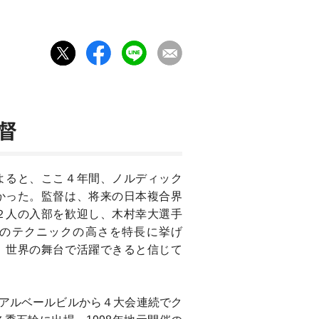
督
よると、ここ４年間、ノルディック
かった。監督は、将来の日本複合界
２人の入部を歓迎し、木村幸大選手
のテクニックの高さを特長に挙げ
、世界の舞台で活躍できると信じて
。
2年アルベールビルから４大会連続でク