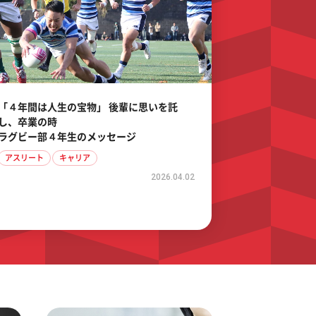
「４年間は人生の宝物」 後輩に思いを託
し、卒業の時
ラグビー部４年生のメッセージ
アスリート
キャリア
2026.04.02