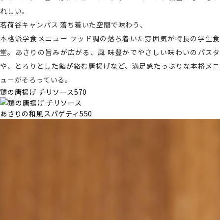
れしい。
茗荷谷キャンパス
落ち着いた空間で味わう、
本格派学食メニュー
ウッド調の落ち着いた雰囲気が特長の学生食
堂。あさりの旨みが広がる、風 味豊かでやさしい味わいのパスタ
や、とろりとした餡が絡む唐揚げなど、満足感たっぷりな本格メニ
ューがそろっている。
鶏の唐揚げ チリソース
570
あさりの和風スパゲティ
550