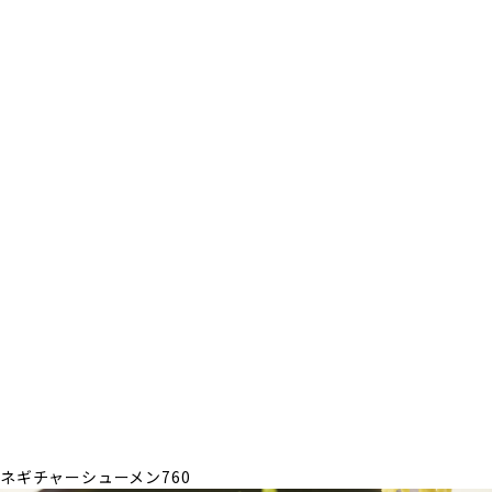
学びのエネルギーを養う学生食堂
毎日、学生のために栄養バラン
堂。ボリューム満点のあたたかな食事が、仲間との会話を盛り上げ
ネギチャーシューメン
760