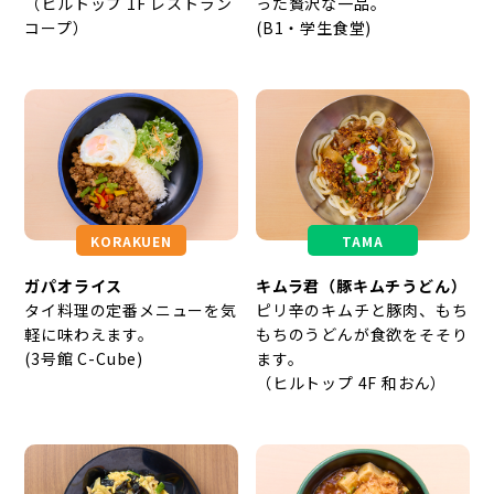
（ヒルトップ 1F レストラン
った贅沢な一品。
コープ）
(B1・学生食堂)
KORAKUEN
TAMA
ガパオライス
キムラ君（豚キムチうどん）
タイ料理の定番メニューを気
ピリ辛のキムチと豚肉、もち
軽に味わえます。
もちのうどんが食欲をそそり
(3号館 C-Cube)
ます。
（ヒルトップ 4F 和おん）