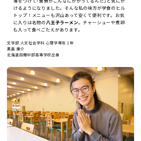
簿をつけて｢食費がこんなにかかってるんだ｣と気にか
けるようになりました。そんな私の味方が学食のヒル
トップ！メニューも沢山あって安くて便利です。お気
に入りは名物の
八王子ラーメン
。チャーシューや煮卵
も入って食べごたえがあります。
文学部 人文社会学科 心理学専攻 1年
黒島 康介
北海道函館中部高等学校出身