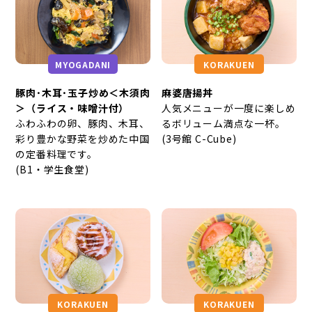
MYOGADANI
KORAKUEN
豚肉･木耳･玉子炒め＜木須肉
麻婆唐揚丼
＞（ライス・味噌汁付）
人気メニューが一度に楽しめ
ふわふわの卵、豚肉、木耳、
るボリューム満点な一杯。
彩り豊かな野菜を炒めた中国
(3号館 C-Cube)
の定番料理です。
(B1・学生食堂)
KORAKUEN
KORAKUEN