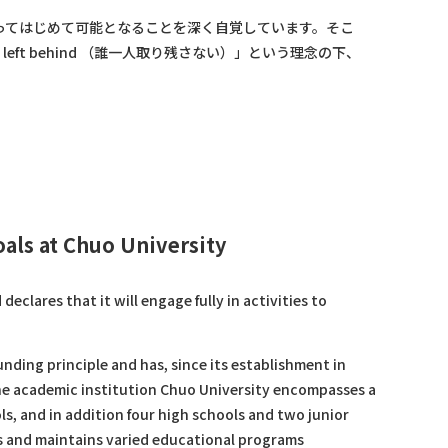
てはじめて可能となることを深く自覚しています。そこ
left behind （誰一人取り残さない）」という理念の下、
als at Chuo University
lares that it will engage fully in activities to
unding principle and has, since its establishment in
The academic institution Chuo University encompasses a
s, and in addition four high schools and two junior
ds and maintains varied educational programs