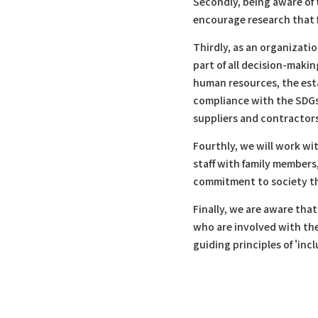
Secondly, being aware of 
encourage research that 
Thirdly, as an organizati
part of all decision-maki
human resources, the esta
compliance with the SDGs,
suppliers and contractors
Fourthly, we will work wi
staff with family members,
commitment to society t
Finally, we are aware tha
who are involved with the 
guiding principles of 'incl