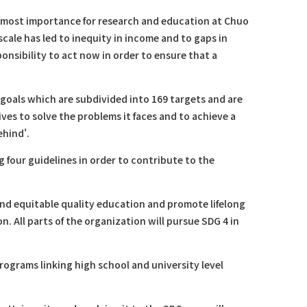
utmost importance for research and education at Chuo
cale has led to inequity in income and to gaps in
nsibility to act now in order to ensure that a
oals which are subdivided into 169 targets and are
ves to solve the problems it faces and to achieve a
ehind'.
 four guidelines in order to contribute to the
 and equitable quality education and promote lifelong
ion. All parts of the organization will pursue SDG 4 in
rograms linking high school and university level