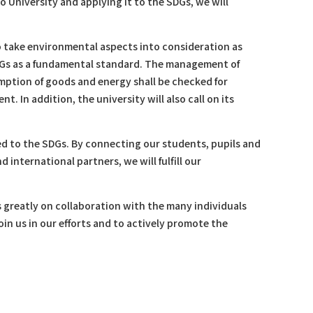
University and applying it to the SDGs, we will
to take environmental aspects into consideration as
 SDGs as a fundamental standard. The management of
umption of goods and energy shall be checked for
In addition, the university will also call on its
ted to the SDGs. By connecting our students, pupils and
international partners, we will fulfill our
 greatly on collaboration with the many individuals
oin us in our efforts and to actively promote the