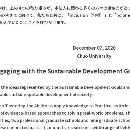
は、上の４つの取り組みが、本法人に関わる多くの方々の御協力があっ
さまに向けて、私たちと共に、「inclusion（包摂）」と「no one 
り組んでいただくことを呼びかけます。
December 07, 2020
Chuo University
gaging with the Sustainable Development Go
the ideas represented by the Sustainable Development Goals and dec
able and fair/equitable development of society.
n 'Fostering the Ability to Apply Knowledge to Practice' as its fo
on of evidence-based approaches to solving real-world problems. 
ulties, two professional graduate schools and nine graduate school
se connected parts, it conducts research in a wide range of fiel