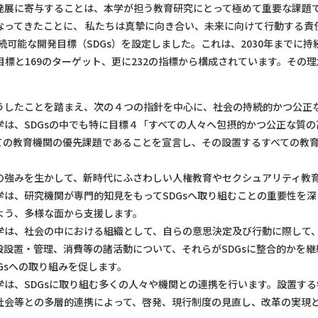
展に寄与することは、本学が担う教育研究にとって極めて重要な課題で
なってきたことに、 私たちは真摯に向き合い、未来に向けて行動する責
続可能な開発目標（SDGs）を設定しました。これは、2030年までに
と169のターゲット、更に232の指標から構成されています。その理念は、「inc
。
したことを踏まえ、次の４つの指針を中心に、社会の持続的かつ公正
は、SDGsの中でも特に目標４「すべての人々へ包摂的かつ公正な質の
ての教育機関の優先課題であることを宣言し、その設置するすべての教育
強みを生かして、新時代にふさわしい人権教育やセクシュアリティ教
は、研究機関が専門的知見をもってSDGsへ取り組むことの重要性を深く
よう、多様な面から支援します。
は、社会の中における組織として、自らの意思決定及び行動に際して、
設設置・管理、消費等の諸活動について、それらがSDGsに整合的かを
Gsへの取り組みを促します。
は、SDGsに取り組む多くの人々や機関との連携を行います。設置す
社会等との多層的連携によって、啓発、現行制度の見直し、改革の実現と