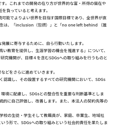
す。これまでの開発の在り方が世界的な富・所得の偏在や
任を負っていると考えます。
持続可能でよりよい世界を目指す国際目標であり、全世界が直
lusion（包摂）」と「no one left behind （誰
な発展に寄与するために、自ら行動いたします。
高い教育を提供し、生涯学習の機会を推進する」について、
研究機関が、目標４を含むSDGsへの取り組みを行うものと
育などをさらに進めていきます。
認識し、その設置するすべての研究機関において、SDGs
環境に配慮し、SDGsとの整合性を重要な判断基準としま
継続的に自己評価し、改善します。また、本法人の契約先等の
る学校の生徒・学生そして教職員が、家庭、卒業生、地域社
いう形で、SDGsへの取り組みという社会的責任を果たしま