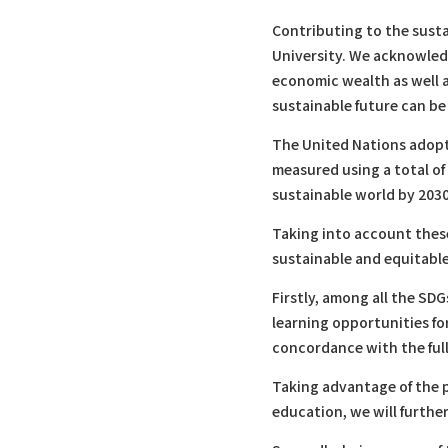
Contributing to the susta
University. We acknowledg
economic wealth as well a
sustainable future can be 
The United Nations adopt
measured using a total of 
sustainable world by 2030.
Taking into account these
sustainable and equitabl
Firstly, among all the SD
learning opportunities for 
concordance with the full
Taking advantage of the p
education, we will furth