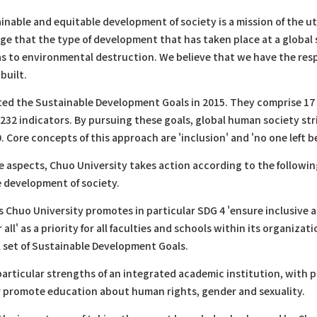
inable and equitable development of society is a mission of the 
e that the type of development that has taken place at a global s
s to environmental destruction. We believe that we have the respo
built.
ed the Sustainable Development Goals in 2015. They comprise 17 g
232 indicators. By pursuing these goals, global human society stri
 Core concepts of this approach are 'inclusion' and 'no one left b
 aspects, Chuo University takes action according to the following
e development of society.
Gs Chuo University promotes in particular SDG 4 'ensure inclusive
all' as a priority for all faculties and schools within its organizat
 set of Sustainable Development Goals.
articular strengths of an integrated academic institution, with p
er promote education about human rights, gender and sexuality.