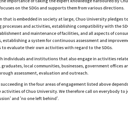
the importance of taking the expert knowledge harboured by Chuo 
focuses on the SDGs and supports them from various directions.
on that is embedded in society at large, Chuo University pledges 
ng processes and activities, establishing compatibility with the
blishment and maintenance of facilities, and all aspects of cons
 establishing a system for continuous assessment and improvement. 
 to evaluate their own activities with regard to the SDGs.
th individuals and institutions that also engage in activities rela
 graduates, local communities, businesses, government offices and 
hrough assessment, evaluation and outreach.
t succeeding in the four areas of engagement listed above depends
activities of Chuo University. We therefore call on everybody to j
usion' and 'no one left behind'.