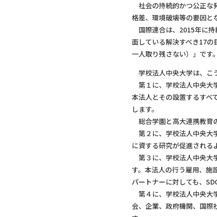
社会の持続的かつ公正な発
格差、環境破壊等の要因と
国際連合は、2015年に持
面している解決すべき17の目標
一人取り残さない）」です
学校法人中央大学は、こう
第１に、学校法人中央大学
本法人とその設置するすべ
します。
総合学園と高大連携教育の
第２に、学校法人中央大学
に資する研究が促進される
第３に、学校法人中央大学
す。本法人の行う雇用、施
パートナーに対しても、SD
第４に、学校法人中央大学
会、企業、政府機関、国際