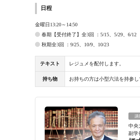
日程
金曜日13:20～14:50
春期【受付終了】全3回 ：5/15、5/29、6/12
秋期全3回 ：9/25、10/9、10/23
テキスト
レジュメを配付します。
持ち物
お持ちの方は小型六法を持参し
講
中央
副学