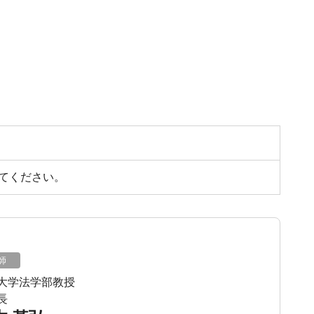
てください。
師
大学法学部教授
長