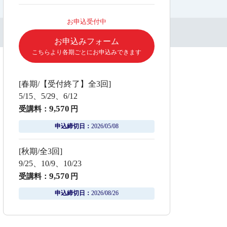
お申込受付中
お申込みフォーム
こちらより各期ごとにお申込みできます
[春期/【受付終了】全3回]
5/15、5/29、6/12
9,570
受講料：
円
申込締切日：
2026/05/08
[秋期/全3回]
9/25、10/9、10/23
9,570
受講料：
円
申込締切日：
2026/08/26