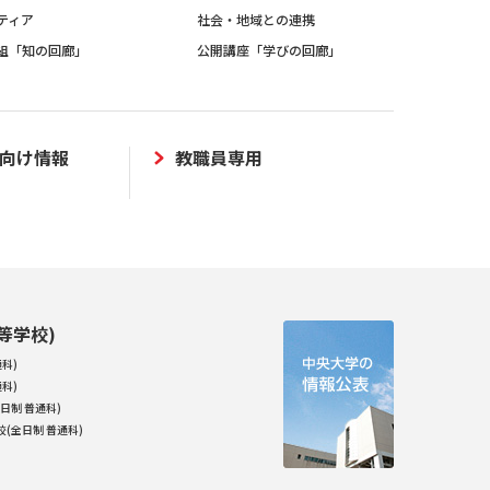
ティア
社会・地域との連携
組「知の回廊」
公開講座「学びの回廊」
向け情報
教職員専用
等学校)
科)
科)
日制 普通科)
(全日制 普通科)