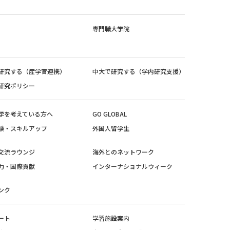
専門職大学院
研究する（産学官連携）
中大で研究する（学内研究支援）
研究ポリシー
学を考えている方へ
GO GLOBAL
験・スキルアップ
外国人留学生
交流ラウンジ
海外とのネットワーク
力・国際貢献
インターナショナルウィーク
ンク
ート
学習施設案内