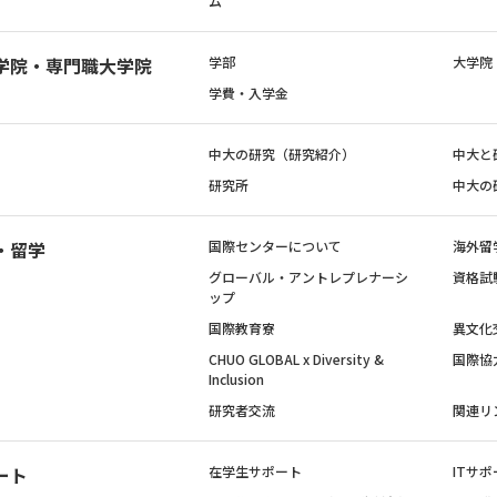
ム
学院・専門職大学院
学部
大学院
学費・入学金
中大の研究（研究紹介）
中大と
研究所
中大の
・留学
国際センターについて
海外留
グローバル・アントレプレナーシ
資格試
ップ
国際教育寮
異文化
CHUO GLOBAL x Diversity &
国際協
Inclusion
研究者交流
関連リ
ート
在学生サポート
ITサポ