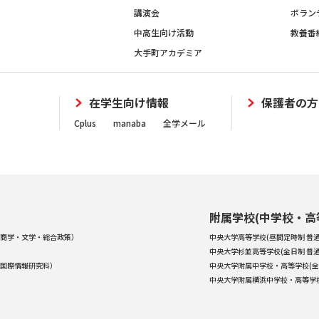
講演会
ボラン
中高生向け活動
教養番
大手町アカデミア
在学生向け情報
保護者の方
Cplus
manaba
全学メール
附属学校(中学校・高
商学・文学・総合政策）
中央大学高等学校(昼間定時制 普通
中央大学杉並高等学校(全日制 普通
国際情報研究科）
中央大学附属中学校・高等学校(全
中央大学附属横浜中学校・高等学校