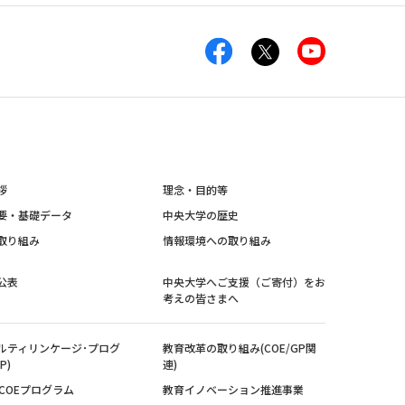
拶
理念・目的等
要・基礎データ
中央大学の歴史
取り組み
情報環境への取り組み
公表
中央大学へご支援（ご寄付）をお
考えの皆さまへ
ルティリンケージ･プログ
教育改革の取り組み(COE/GP関
P)
連)
紀COEプログラム
教育イノベーション推進事業