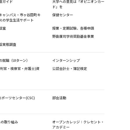
座ガイド
大学への意見は「オピニオンカー
ド」を
キャンパス・市ヶ谷田町キ
保健センター
スの学生生活サポート
談室
授業・定期試験、各種申請
野島廣司学術奨励基金事業
活実態調査
の就職（UIターン）
インターンシップ
裁判官・検察官・弁護士)資
公認会計士・簿記検定
スポーツセンター(CSC)
部会活動
sへの取り組み
オープンカレッジ：クレセント・
アカデミー