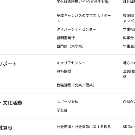
学外施設利用ガイド(在学生対象)
課外講
多摩キャンパスの学生生活サポー
後楽園
ト
ャンパ
ダイバーシティセンター
学生相
証明書発行
奨学金
白門祭（大学祭）
学生生
サポート
キャリアセンター
地方へ
資格取得
法曹(
格
教職課程（文系／理系）
・文化活動
スポーツ振興
CHUO
学友会
域貢献
社会連携と社会貢献に関する理念
SDG