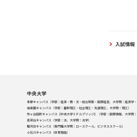
入試情報
中央大学
多摩キャンパス（学部：経済・商・文・総合政策・国際経営、大学院：経済学・
後楽園キャンパス（学部：基幹理工・社会理工・先進理工、大学院：理工）
市ヶ谷田町キャンパス【中央大学ミドルブリッジ】（学部：国際情報、大学院：
茗荷谷キャンパス（学部：法、大学院：法学）
駿河台キャンパス（専門職大学院：ロースクール、ビジネススクール）
小石川キャンパス（体育施設）