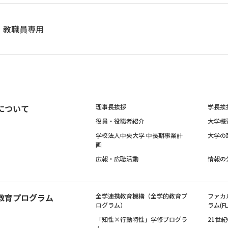
教職員専用
について
理事長挨拶
学長挨
役員・役職者紹介
大学概
学校法人中央大学 中長期事業計
大学の
画
広報・広聴活動
情報の
教育プログラム
全学連携教育機構（全学的教育プ
ファカ
ログラム）
ラム(FL
「知性×行動特性」学修プログラ
21世