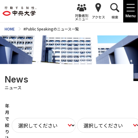
対象者別
Menu
アクセス
検索
メニュー
HOME
#Public Speakingのニュース一覧
News
ニュース
年
月
で
絞
り