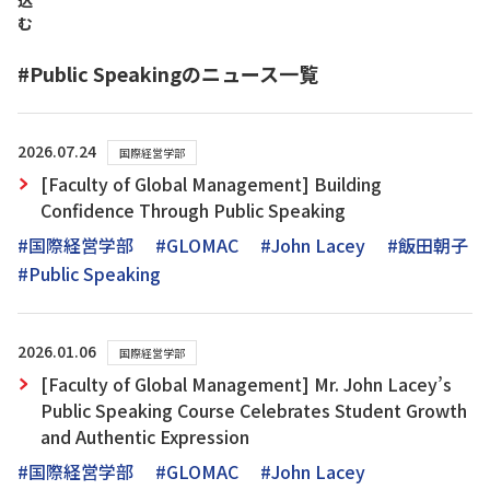
込
む
#Public Speakingのニュース一覧
2026.07.24
国際経営学部
[Faculty of Global Management] Building
Confidence Through Public Speaking
#国際経営学部
#GLOMAC
#John Lacey
#飯田朝子
#Public Speaking
2026.01.06
国際経営学部
[Faculty of Global Management] Mr. John Lacey’s
Public Speaking Course Celebrates Student Growth
and Authentic Expression
#国際経営学部
#GLOMAC
#John Lacey