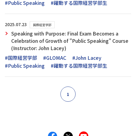
#Public Speaking
#躍動する国際経営学部生
2025.07.23
国際経営学部
Speaking with Purpose: Final Exam Becomes a
Celebration of Growth of "Public Speaking" Course
(Instructor: John Lacey)
#国際経営学部
#GLOMAC
#John Lacey
#Public Speaking
#躍動する国際経営学部生
1