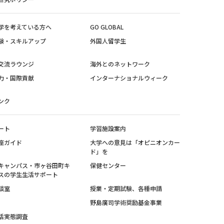
学を考えている方へ
GO GLOBAL
験・スキルアップ
外国人留学生
交流ラウンジ
海外とのネットワーク
力・国際貢献
インターナショナルウィーク
ンク
ート
学習施設案内
座ガイド
大学への意見は「オピニオンカー
ド」を
キャンパス・市ヶ谷田町キ
保健センター
スの学生生活サポート
談室
授業・定期試験、各種申請
野島廣司学術奨励基金事業
活実態調査