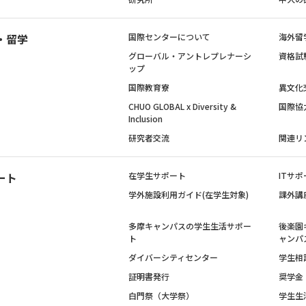
・留学
国際センターについて
海外留
グローバル・アントレプレナーシ
資格試
ップ
国際教育寮
異文化
CHUO GLOBAL x Diversity &
国際協
Inclusion
研究者交流
関連リ
ート
在学生サポート
ITサポ
学外施設利用ガイド(在学生対象)
課外講
多摩キャンパスの学生生活サポー
後楽園
ト
ャンパ
ダイバーシティセンター
学生相
証明書発行
奨学金
白門祭（大学祭）
学生生