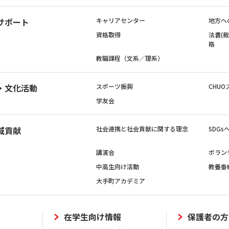
サポート
キャリアセンター
地方へ
資格取得
法曹(
格
教職課程（文系／理系）
・文化活動
スポーツ振興
CHUO
学友会
域貢献
社会連携と社会貢献に関する理念
SDG
講演会
ボラン
中高生向け活動
教養番
大手町アカデミア
在学生向け情報
保護者の方