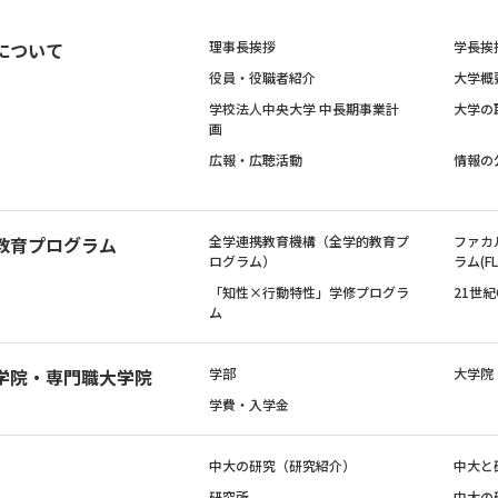
について
理事長挨拶
学長挨
役員・役職者紹介
大学概
学校法人中央大学 中長期事業計
大学の
画
広報・広聴活動
情報の
教育プログラム
全学連携教育機構（全学的教育プ
ファカ
ログラム）
ラム(FL
「知性×行動特性」学修プログラ
21世
ム
学院・専門職大学院
学部
大学院
学費・入学金
中大の研究（研究紹介）
中大と
研究所
中大の