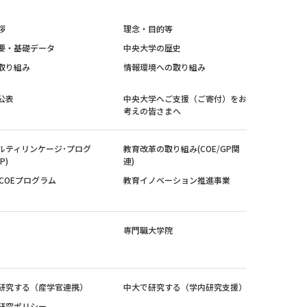
拶
理念・目的等
要・基礎データ
中央大学の歴史
取り組み
情報環境への取り組み
公表
中央大学へご支援（ご寄付）をお
考えの皆さまへ
ルティリンケージ･プログ
教育改革の取り組み(COE/GP関
P)
連)
紀COEプログラム
教育イノベーション推進事業
専門職大学院
研究する（産学官連携）
中大で研究する（学内研究支援）
研究ポリシー