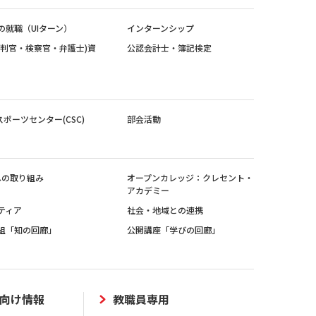
の就職（UIターン）
インターンシップ
裁判官・検察官・弁護士)資
公認会計士・簿記検定
スポーツセンター(CSC)
部会活動
sへの取り組み
オープンカレッジ：クレセント・
アカデミー
ティア
社会・地域との連携
組「知の回廊」
公開講座「学びの回廊」
向け情報
教職員専用