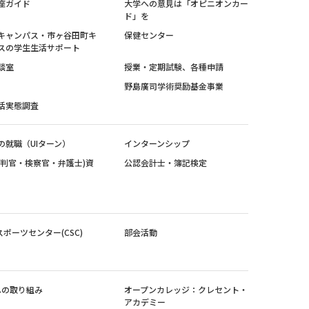
座ガイド
大学への意見は「オピニオンカー
ド」を
キャンパス・市ヶ谷田町キ
保健センター
スの学生生活サポート
談室
授業・定期試験、各種申請
野島廣司学術奨励基金事業
活実態調査
の就職（UIターン）
インターンシップ
裁判官・検察官・弁護士)資
公認会計士・簿記検定
スポーツセンター(CSC)
部会活動
sへの取り組み
オープンカレッジ：クレセント・
アカデミー