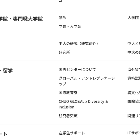
ム
学院・専門職大学院
学部
大学院
学費・入学金
中大の研究（研究紹介）
中大と
研究所
中大の
・留学
国際センターについて
海外留
グローバル・アントレプレナーシ
資格試
ップ
国際教育寮
異文化
CHUO GLOBAL x Diversity &
国際協
Inclusion
研究者交流
関連リ
ート
在学生サポート
ITサポ