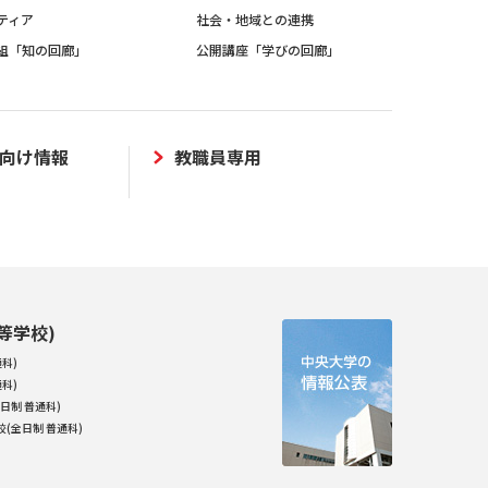
ティア
社会・地域との連携
組「知の回廊」
公開講座「学びの回廊」
向け情報
教職員専用
等学校)
科)
科)
日制 普通科)
(全日制 普通科)