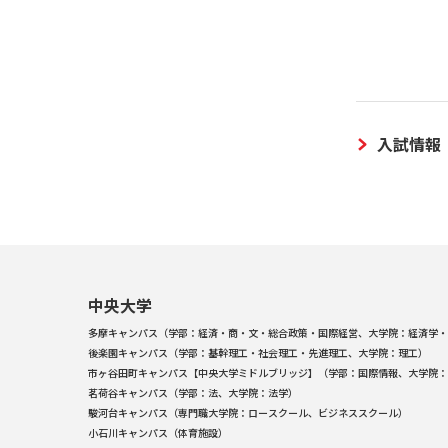
入試情報
中央大学
多摩キャンパス（学部：経済・商・文・総合政策・国際経営、大学院：経済学・
後楽園キャンパス（学部：基幹理工・社会理工・先進理工、大学院：理工）
市ヶ谷田町キャンパス【中央大学ミドルブリッジ】（学部：国際情報、大学院：
茗荷谷キャンパス（学部：法、大学院：法学）
駿河台キャンパス（専門職大学院：ロースクール、ビジネススクール）
小石川キャンパス（体育施設）