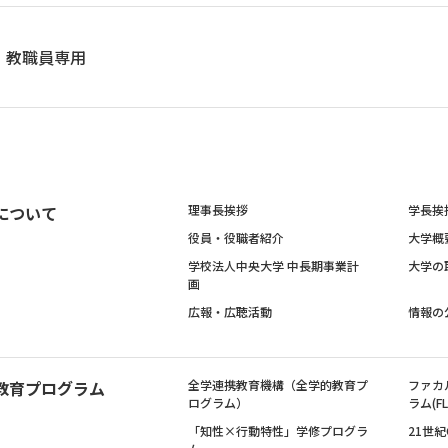
教職員専用
について
理事長挨拶
学長挨
役員・役職者紹介
大学概
学校法人中央大学 中長期事業計
大学の
画
広報・広聴活動
情報の
教育プログラム
全学連携教育機構（全学的教育プ
ファカ
ログラム）
ラム(FL
「知性×行動特性」学修プログラ
21世