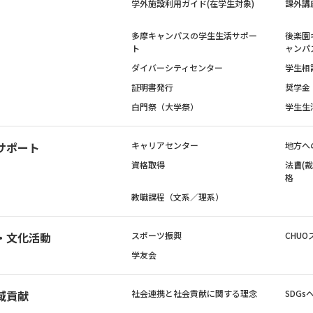
学外施設利用ガイド(在学生対象)
課外講
多摩キャンパスの学生生活サポー
後楽園
ト
ャンパ
ダイバーシティセンター
学生相
証明書発行
奨学金
白門祭（大学祭）
学生生
サポート
キャリアセンター
地方へ
資格取得
法曹(
格
教職課程（文系／理系）
・文化活動
スポーツ振興
CHUO
学友会
域貢献
社会連携と社会貢献に関する理念
SDG