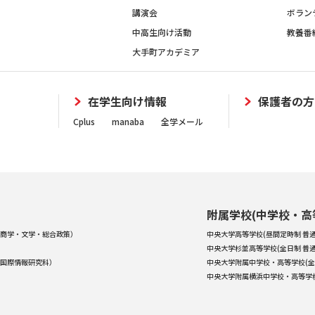
講演会
ボラン
中高生向け活動
教養番
大手町アカデミア
在学生向け情報
保護者の方
Cplus
manaba
全学メール
附属学校(中学校・高
商学・文学・総合政策）
中央大学高等学校(昼間定時制 普通
中央大学杉並高等学校(全日制 普通
国際情報研究科）
中央大学附属中学校・高等学校(全
中央大学附属横浜中学校・高等学校