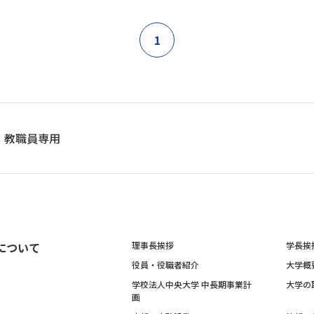
1
教職員専用
について
理事長挨拶
学長挨
役員・役職者紹介
大学概
学校法人中央大学 中長期事業計
大学の
画