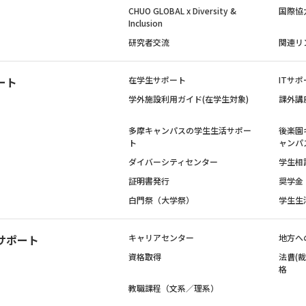
CHUO GLOBAL x Diversity &
国際協
Inclusion
研究者交流
関連リ
ート
在学生サポート
ITサポ
学外施設利用ガイド(在学生対象)
課外講
多摩キャンパスの学生生活サポー
後楽園
ト
ャンパ
ダイバーシティセンター
学生相
証明書発行
奨学金
白門祭（大学祭）
学生生
サポート
キャリアセンター
地方へ
資格取得
法曹(
格
教職課程（文系／理系）