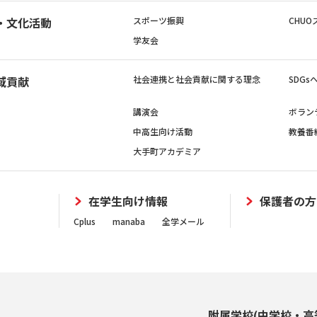
・文化活動
スポーツ振興
CHUO
学友会
域貢献
社会連携と社会貢献に関する理念
SDG
講演会
ボラン
中高生向け活動
教養番
大手町アカデミア
在学生向け情報
保護者の方
Cplus
manaba
全学メール
附属学校(中学校・高