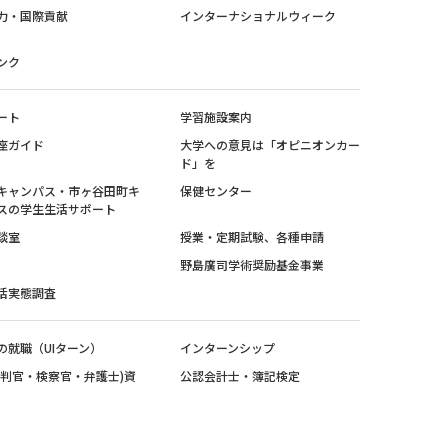
力・国際貢献
インターナショナルウィーク
ンク
ート
学習施設案内
座ガイド
大学への意見は「オピニオンカー
ド」を
キャンパス・市ヶ谷田町キ
保健センター
スの学生生活サポート
談室
授業・定期試験、各種申請
野島廣司学術奨励基金事業
活実態調査
の就職（UIターン）
インターンシップ
裁判官・検察官・弁護士)資
公認会計士・簿記検定