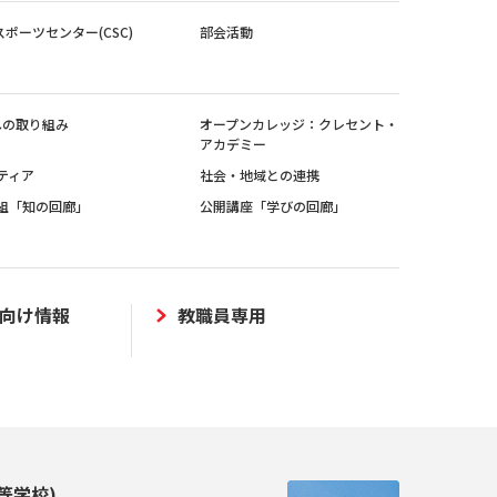
スポーツセンター(CSC)
部会活動
sへの取り組み
オープンカレッジ：クレセント・
アカデミー
ティア
社会・地域との連携
組「知の回廊」
公開講座「学びの回廊」
向け情報
教職員専用
等学校)