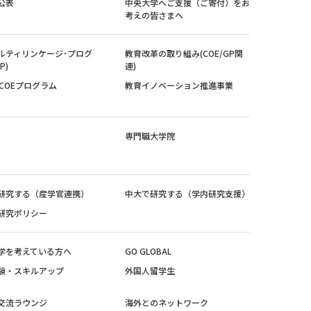
公表
中央大学へご支援（ご寄付）をお
考えの皆さまへ
ルティリンケージ･プログ
教育改革の取り組み(COE/GP関
P)
連)
紀COEプログラム
教育イノベーション推進事業
専門職大学院
研究する（産学官連携）
中大で研究する（学内研究支援）
研究ポリシー
学を考えている方へ
GO GLOBAL
験・スキルアップ
外国人留学生
交流ラウンジ
海外とのネットワーク