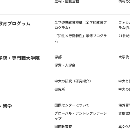
広報・広聴活動
情報の
教育プログラム
全学連携教育機構（全学的教育プ
ファカ
ログラム）
ラム(FL
「知性×行動特性」学修プログラ
21世
ム
学院・専門職大学院
学部
大学院
学費・入学金
中大の研究（研究紹介）
中大と
研究所
中大の
・留学
国際センターについて
海外留
グローバル・アントレプレナーシ
資格試
ップ
国際教育寮
異文化