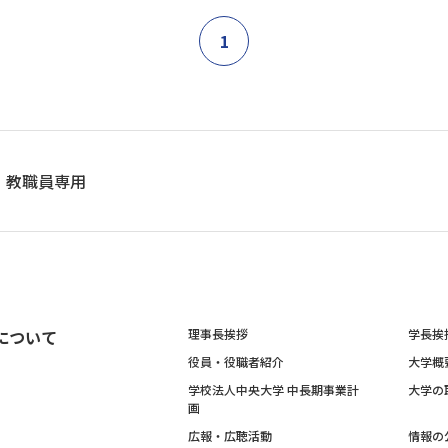
1
教職員専用
について
理事長挨拶
学長挨
役員・役職者紹介
大学概
学校法人中央大学 中長期事業計
大学の
画
広報・広聴活動
情報の