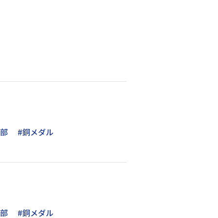
泳部
#銅メダル
泳部
#銅メダル