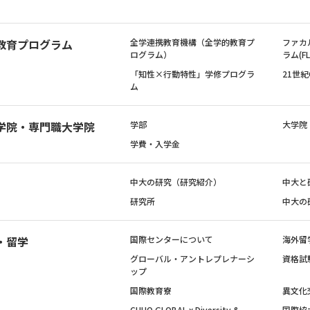
教育プログラム
全学連携教育機構（全学的教育プ
ファカ
ログラム）
ラム(FL
「知性×行動特性」学修プログラ
21世
ム
学院・専門職大学院
学部
大学院
学費・入学金
中大の研究（研究紹介）
中大と
研究所
中大の
・留学
国際センターについて
海外留
グローバル・アントレプレナーシ
資格試
ップ
国際教育寮
異文化
CHUO GLOBAL x Diversity &
国際協