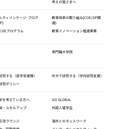
考えの皆さまへ
ルティリンケージ･プログ
教育改革の取り組み(COE/GP関
P)
連)
紀COEプログラム
教育イノベーション推進事業
専門職大学院
研究する（産学官連携）
中大で研究する（学内研究支援）
研究ポリシー
学を考えている方へ
GO GLOBAL
験・スキルアップ
外国人留学生
交流ラウンジ
海外とのネットワーク
力・国際貢献
インターナショナルウィーク