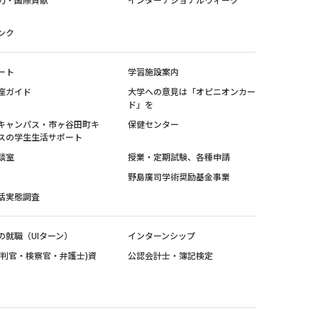
ンク
ート
学習施設案内
座ガイド
大学への意見は「オピニオンカー
ド」を
キャンパス・市ヶ谷田町キ
保健センター
スの学生生活サポート
談室
授業・定期試験、各種申請
野島廣司学術奨励基金事業
活実態調査
の就職（UIターン）
インターンシップ
裁判官・検察官・弁護士)資
公認会計士・簿記検定