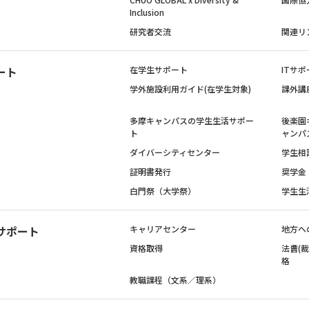
Inclusion
研究者交流
関連リ
ート
在学生サポート
ITサポ
学外施設利用ガイド(在学生対象)
課外講
多摩キャンパスの学生生活サポー
後楽園
ト
ャンパ
ダイバーシティセンター
学生相
証明書発行
奨学金
白門祭（大学祭）
学生生
サポート
キャリアセンター
地方へ
資格取得
法曹(
格
教職課程（文系／理系）