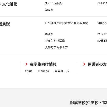
・文化活動
スポーツ振興
CHUO
学友会
域貢献
社会連携と社会貢献に関する理念
SDG
講演会
ボラン
中高生向け活動
教養番
大手町アカデミア
在学生向け情報
保護者の方
Cplus
manaba
全学メール
附属学校(中学校・高