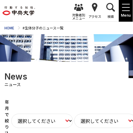
対象者別
Menu
アクセス
検索
メニュー
HOME
#生体分子のニュース一覧
News
ニュース
年
月
で
絞
り