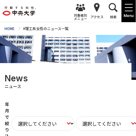
対象者別
Menu
アクセス
検索
メニュー
HOME
#理工系女性のニュース一覧
News
ニュース
年
月
で
絞
り