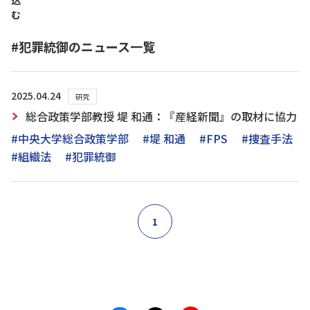
込
む
#犯罪統御のニュース一覧
2025.04.24
研究
総合政策学部教授 堤 和通：『産経新聞』の取材に協力
#中央大学総合政策学部
#堤 和通
#FPS
#捜査手法
#組織法
#犯罪統御
1