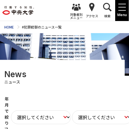
対象者別
Menu
アクセス
検索
メニュー
HOME
#犯罪統御のニュース一覧
News
ニュース
年
月
で
絞
り