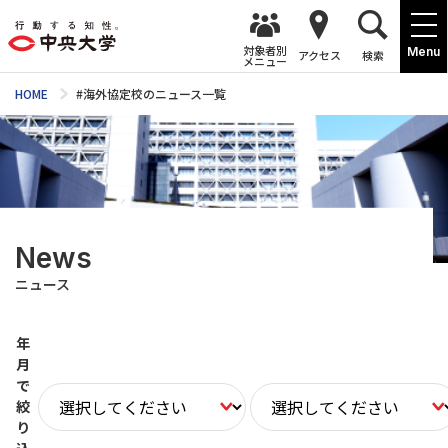
対象者別
Menu
アクセス
検索
メニュー
HOME
#海外協定校のニュース一覧
News
ニュース
年
月
で
絞
り