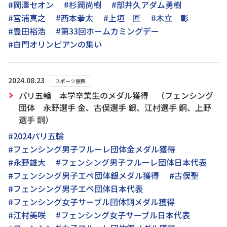
#岡澤セオン
#杉岡尚樹
#部井久アダム勇樹
#宮浦真之
#西本拳太
#上垣 匠
#木立 彰
#豊田裕浩
#第33回ホームカミングデー
#白門オリンピアンの集い
2024.08.23
スポーツ振興
パリ五輪 本学卒業生のメダル獲得 （フェンシング
団体 永野選手 金、古俣選手 銀、江村選手 銅、上野
選手 銅）
#2024パリ五輪
#フェンシング男子フルーレ団体金メダル獲得
#永野雄大
#フェンシング男子フルーレ団体日本代表
#フェンシング男子エペ団体銀メダル獲得
#古俣聖
#フェンシング男子エペ団体日本代表
#フェンシング女子サーブル団体銅メダル獲得
#江村美咲
#フェンシング女子サーブル日本代表