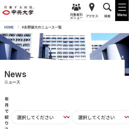
対象者別
Menu
アクセス
検索
メニュー
HOME
#永野雄大のニュース一覧
News
ニュース
年
月
で
絞
り