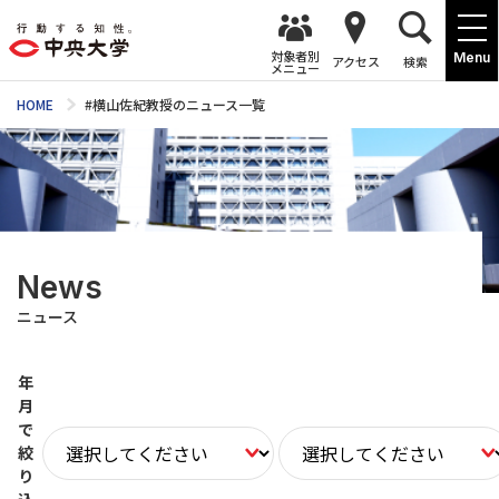
対象者別
Menu
アクセス
検索
メニュー
HOME
#横山佐紀教授のニュース一覧
News
ニュース
年
月
で
絞
り