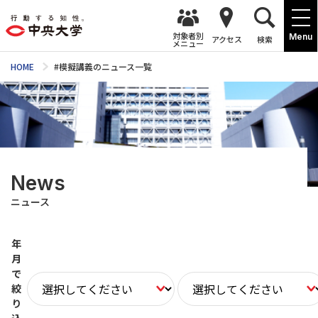
対象者別
Menu
アクセス
検索
メニュー
HOME
#模擬講義のニュース一覧
News
ニュース
年
月
で
絞
り