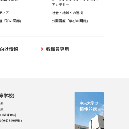
アカデミー
ティア
社会・地域との連携
組「知の回廊」
公開講座「学びの回廊」
向け情報
教職員専用
等学校)
科)
科)
日制 普通科)
(全日制 普通科)