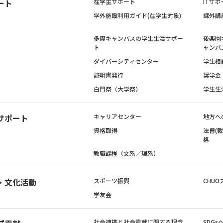
ート
在学生サポート
ITサポ
学外施設利用ガイド(在学生対象)
課外講
多摩キャンパスの学生生活サポー
後楽園
ト
ャンパ
ダイバーシティセンター
学生相
証明書発行
奨学金
白門祭（大学祭）
学生生
サポート
キャリアセンター
地方へ
資格取得
法曹(
格
教職課程（文系／理系）
・文化活動
スポーツ振興
CHUO
学友会
社会連携と社会貢献に関する理念
SDG