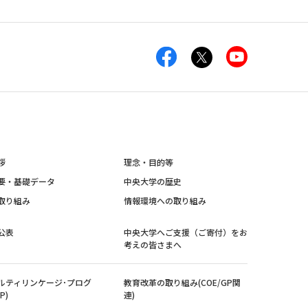
拶
理念・目的等
要・基礎データ
中央大学の歴史
取り組み
情報環境への取り組み
公表
中央大学へご支援（ご寄付）をお
考えの皆さまへ
ルティリンケージ･プログ
教育改革の取り組み(COE/GP関
P)
連)