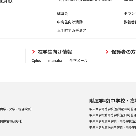
域貢献
講演会
ボラン
中高生向け活動
教養番
大手町アカデミア
在学生向け情報
保護者の方
Cplus
manaba
全学メール
附属学校(中学校・高
商学・文学・総合政策）
中央大学高等学校(昼間定時制 普通
中央大学杉並高等学校(全日制 普通
国際情報研究科）
中央大学附属中学校・高等学校(全
中央大学附属横浜中学校・高等学校