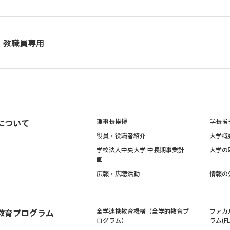
教職員専用
について
理事長挨拶
学長挨
役員・役職者紹介
大学概
学校法人中央大学 中長期事業計
大学の
画
広報・広聴活動
情報の
教育プログラム
全学連携教育機構（全学的教育プ
ファカ
ログラム）
ラム(FL