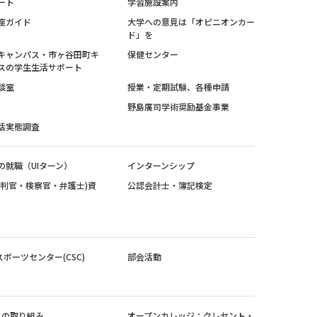
ート
学習施設案内
座ガイド
大学への意見は「オピニオンカー
ド」を
キャンパス・市ヶ谷田町キ
保健センター
スの学生生活サポート
談室
授業・定期試験、各種申請
野島廣司学術奨励基金事業
活実態調査
の就職（UIターン）
インターンシップ
裁判官・検察官・弁護士)資
公認会計士・簿記検定
スポーツセンター(CSC)
部会活動
sへの取り組み
オープンカレッジ：クレセント・