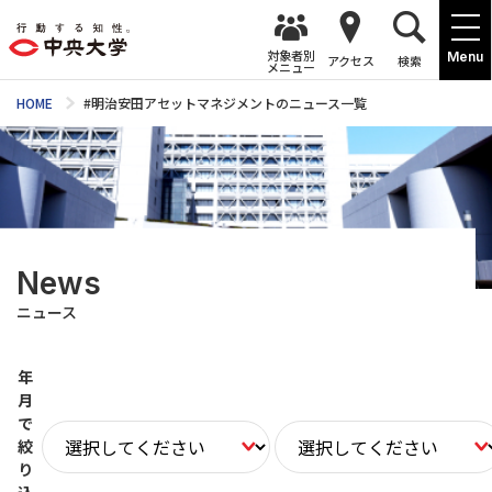
対象者別
Menu
アクセス
検索
メニュー
HOME
#明治安田アセットマネジメントのニュース一覧
News
ニュース
年
月
で
絞
り