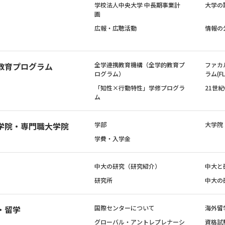
学校法人中央大学 中長期事業計
大学の
画
広報・広聴活動
情報の
教育プログラム
全学連携教育機構（全学的教育プ
ファカ
ログラム）
ラム(FL
「知性×行動特性」学修プログラ
21世
ム
学院・専門職大学院
学部
大学院
学費・入学金
中大の研究（研究紹介）
中大と
研究所
中大の
・留学
国際センターについて
海外留
グローバル・アントレプレナーシ
資格試