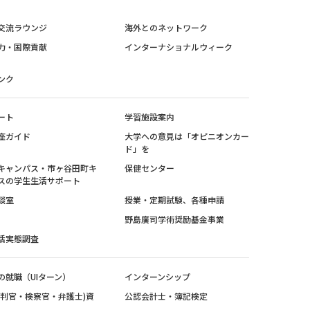
交流ラウンジ
海外とのネットワーク
力・国際貢献
インターナショナルウィーク
ンク
ート
学習施設案内
座ガイド
大学への意見は「オピニオンカー
ド」を
キャンパス・市ヶ谷田町キ
保健センター
スの学生生活サポート
談室
授業・定期試験、各種申請
野島廣司学術奨励基金事業
活実態調査
の就職（UIターン）
インターンシップ
裁判官・検察官・弁護士)資
公認会計士・簿記検定