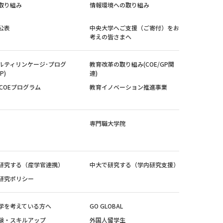
取り組み
情報環境への取り組み
公表
中央大学へご支援（ご寄付）をお
考えの皆さまへ
ルティリンケージ･プログ
教育改革の取り組み(COE/GP関
P)
連)
紀COEプログラム
教育イノベーション推進事業
専門職大学院
研究する（産学官連携）
中大で研究する（学内研究支援）
研究ポリシー
学を考えている方へ
GO GLOBAL
験・スキルアップ
外国人留学生