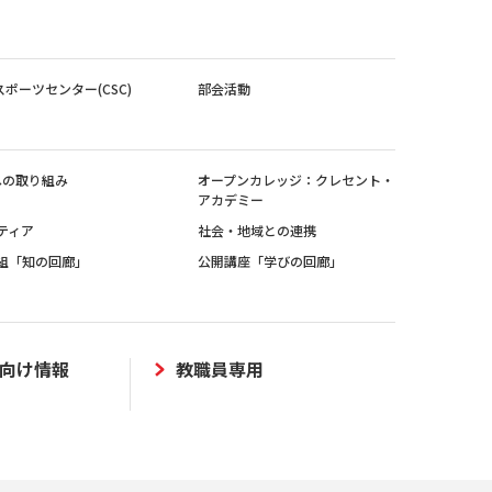
スポーツセンター(CSC)
部会活動
sへの取り組み
オープンカレッジ：クレセント・
アカデミー
ティア
社会・地域との連携
組「知の回廊」
公開講座「学びの回廊」
向け情報
教職員専用