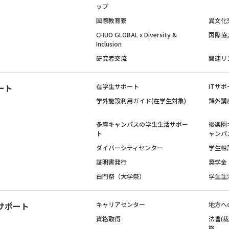
ップ
国際教育寮
異文化
CHUO GLOBAL x Diversity &
国際協
Inclusion
研究者交流
関連リ
ート
在学生サポート
ITサポ
学外施設利用ガイド(在学生対象)
課外講
多摩キャンパスの学生生活サポー
後楽園
ト
ャンパ
ダイバーシティセンター
学生相
証明書発行
奨学金
白門祭（大学祭）
学生生
サポート
キャリアセンター
地方へ
資格取得
法曹(
格