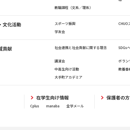
教職課程（文系／理系）
・文化活動
スポーツ振興
CHUO
学友会
域貢献
社会連携と社会貢献に関する理念
SDG
講演会
ボラン
中高生向け活動
教養番
大手町アカデミア
在学生向け情報
保護者の方
Cplus
manaba
全学メール