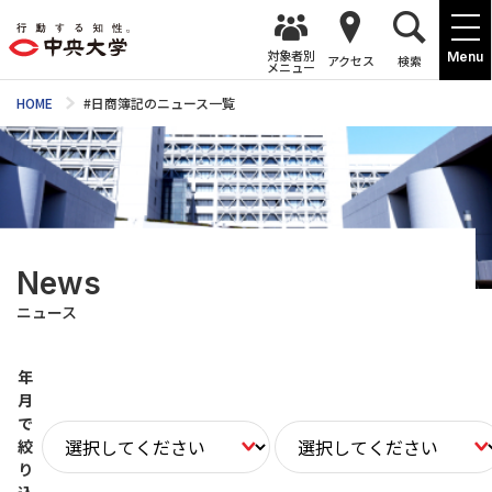
対象者別
Menu
アクセス
検索
メニュー
HOME
#日商簿記のニュース一覧
News
ニュース
年
月
で
絞
り