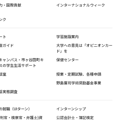
力・国際貢献
インターナショナルウィーク
ンク
ート
学習施設案内
座ガイド
大学への意見は「オピニオンカー
ド」を
キャンパス・市ヶ谷田町キ
保健センター
スの学生生活サポート
談室
授業・定期試験、各種申請
野島廣司学術奨励基金事業
活実態調査
の就職（UIターン）
インターンシップ
裁判官・検察官・弁護士)資
公認会計士・簿記検定