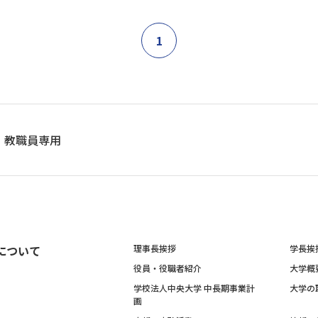
1
教職員専用
について
理事長挨拶
学長挨
役員・役職者紹介
大学概
学校法人中央大学 中長期事業計
大学の
画