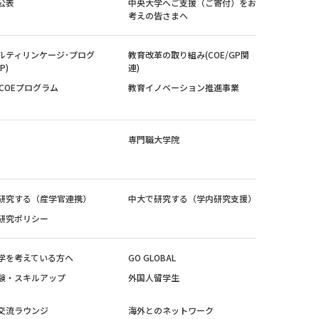
公表
中央大学へご支援（ご寄付）をお
考えの皆さまへ
ルティリンケージ･プログ
教育改革の取り組み(COE/GP関
P)
連)
紀COEプログラム
教育イノベーション推進事業
専門職大学院
研究する（産学官連携）
中大で研究する（学内研究支援）
研究ポリシー
学を考えている方へ
GO GLOBAL
験・スキルアップ
外国人留学生
交流ラウンジ
海外とのネットワーク