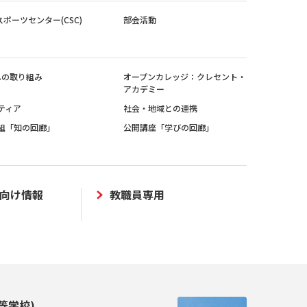
スポーツセンター(CSC)
部会活動
sへの取り組み
オープンカレッジ：クレセント・
アカデミー
ティア
社会・地域との連携
組「知の回廊」
公開講座「学びの回廊」
向け情報
教職員専用
等学校)