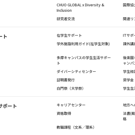
CHUO GLOBAL x Diversity &
国際協
Inclusion
研究者交流
関連リ
ート
在学生サポート
ITサポ
学外施設利用ガイド(在学生対象)
課外講
多摩キャンパスの学生生活サポー
後楽園
ト
ャンパ
ダイバーシティセンター
学生相
証明書発行
奨学金
白門祭（大学祭）
学生生
サポート
キャリアセンター
地方へ
資格取得
法曹(
格
教職課程（文系／理系）