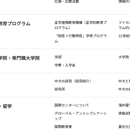
広報・広聴活動
情報の
教育プログラム
全学連携教育機構（全学的教育プ
ファカ
ログラム）
ラム(FL
「知性×行動特性」学修プログラ
21世
ム
学院・専門職大学院
学部
大学院
学費・入学金
中大の研究（研究紹介）
中大と
研究所
中大の
・留学
国際センターについて
海外留
グローバル・アントレプレナーシ
資格試
ップ
国際教育寮
異文化