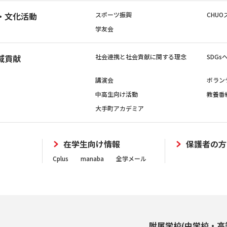
・文化活動
スポーツ振興
CHUO
学友会
域貢献
社会連携と社会貢献に関する理念
SDG
講演会
ボラン
中高生向け活動
教養番
大手町アカデミア
在学生向け情報
保護者の方
Cplus
manaba
全学メール
附属学校(中学校・高