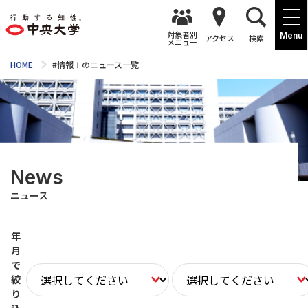
対象者別
Menu
アクセス
検索
メニュー
HOME
#情報Ⅰのニュース一覧
News
ニュース
年
月
で
絞
り