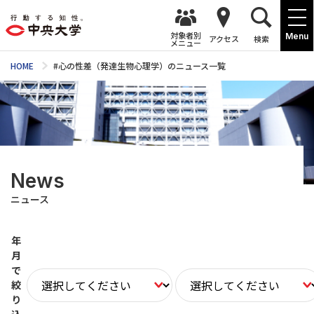
対象者別
Menu
アクセス
検索
メニュー
HOME
#心の性差（発達生物心理学）のニュース一覧
News
ニュース
年
月
で
絞
り