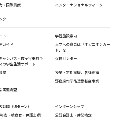
力・国際貢献
インターナショナルウィーク
ンク
ート
学習施設案内
座ガイド
大学への意見は「オピニオンカー
ド」を
キャンパス・市ヶ谷田町キ
保健センター
スの学生生活サポート
談室
授業・定期試験、各種申請
野島廣司学術奨励基金事業
活実態調査
の就職（UIターン）
インターンシップ
裁判官・検察官・弁護士)資
公認会計士・簿記検定