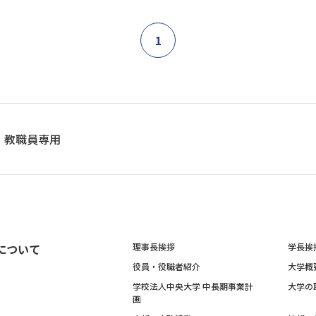
1
教職員専用
について
理事長挨拶
学長挨
役員・役職者紹介
大学概
学校法人中央大学 中長期事業計
大学の
画