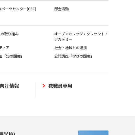
スポーツセンター(CSC)
部会活動
sへの取り組み
オープンカレッジ：クレセント・
アカデミー
ティア
社会・地域との連携
組「知の回廊」
公開講座「学びの回廊」
向け情報
教職員専用
等学校)