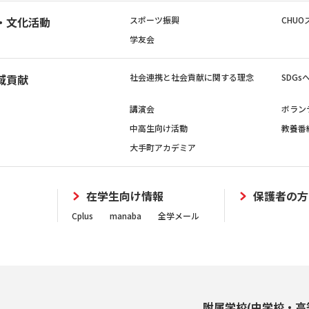
・文化活動
スポーツ振興
CHUO
学友会
域貢献
社会連携と社会貢献に関する理念
SDG
講演会
ボラン
中高生向け活動
教養番
大手町アカデミア
在学生向け情報
保護者の方
Cplus
manaba
全学メール
附属学校(中学校・高