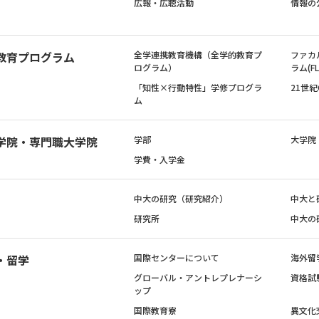
広報・広聴活動
情報の
教育プログラム
全学連携教育機構（全学的教育プ
ファカ
ログラム）
ラム(FL
「知性×行動特性」学修プログラ
21世
ム
学院・専門職大学院
学部
大学院
学費・入学金
中大の研究（研究紹介）
中大と
研究所
中大の
・留学
国際センターについて
海外留
グローバル・アントレプレナーシ
資格試
ップ
国際教育寮
異文化