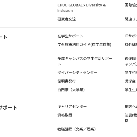
CHUO GLOBAL x Diversity &
国際協
Inclusion
研究者交流
関連リ
ート
在学生サポート
ITサポ
学外施設利用ガイド(在学生対象)
課外講
多摩キャンパスの学生生活サポー
後楽園
ト
ャンパ
ダイバーシティセンター
学生相
証明書発行
奨学金
白門祭（大学祭）
学生生
サポート
キャリアセンター
地方へ
資格取得
法曹(
格
教職課程（文系／理系）