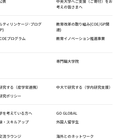
公表
中央大学へご支援（ご寄付）をお
考えの皆さまへ
ルティリンケージ･プログ
教育改革の取り組み(COE/GP関
P)
連)
紀COEプログラム
教育イノベーション推進事業
専門職大学院
研究する（産学官連携）
中大で研究する（学内研究支援）
研究ポリシー
学を考えている方へ
GO GLOBAL
験・スキルアップ
外国人留学生
交流ラウンジ
海外とのネットワーク