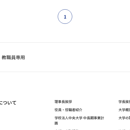
1
教職員専用
について
理事長挨拶
学長挨
役員・役職者紹介
大学概
学校法人中央大学 中長期事業計
大学の
画