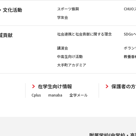
・文化活動
スポーツ振興
CHUO
学友会
域貢献
社会連携と社会貢献に関する理念
SDG
講演会
ボラン
中高生向け活動
教養番
大手町アカデミア
在学生向け情報
保護者の方
Cplus
manaba
全学メール
附属学校(中学校・高