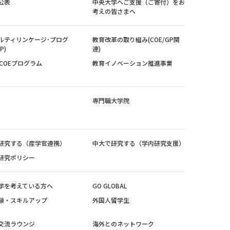
公表
中央大学へご支援（ご寄付）をお
考えの皆さまへ
ルティリンケージ･プログ
教育改革の取り組み(COE/GP関
P)
連)
紀COEプログラム
教育イノベーション推進事業
専門職大学院
研究する（産学官連携）
中大で研究する（学内研究支援）
研究ポリシー
学を考えている方へ
GO GLOBAL
験・スキルアップ
外国人留学生
交流ラウンジ
海外とのネットワーク