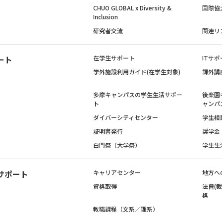
CHUO GLOBAL x Diversity &
国際協
Inclusion
研究者交流
関連リ
ート
在学生サポート
ITサポ
学外施設利用ガイド(在学生対象)
課外講
多摩キャンパスの学生生活サポー
後楽園
ト
ャンパ
ダイバーシティセンター
学生相
証明書発行
奨学金
白門祭（大学祭）
学生生
サポート
キャリアセンター
地方へ
資格取得
法曹(
格
教職課程（文系／理系）