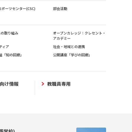
スポーツセンター(CSC)
部会活動
sへの取り組み
オープンカレッジ：クレセント・
アカデミー
ティア
社会・地域との連携
組「知の回廊」
公開講座「学びの回廊」
向け情報
教職員専用
等学校)