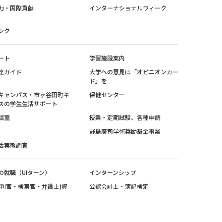
力・国際貢献
インターナショナルウィーク
ンク
ート
学習施設案内
座ガイド
大学への意見は「オピニオンカー
ド」を
キャンパス・市ヶ谷田町キ
保健センター
スの学生生活サポート
談室
授業・定期試験、各種申請
野島廣司学術奨励基金事業
活実態調査
の就職（UIターン）
インターンシップ
裁判官・検察官・弁護士)資
公認会計士・簿記検定