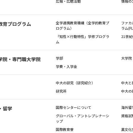
広報・広聴活動
情報の
教育プログラム
全学連携教育機構（全学的教育プ
ファカ
ログラム）
ラム(FL
「知性×行動特性」学修プログラ
21世
ム
学院・専門職大学院
学部
大学院
学費・入学金
中大の研究（研究紹介）
中大と
研究所
中大の
・留学
国際センターについて
海外留
グローバル・アントレプレナーシ
資格試
ップ
国際教育寮
異文化