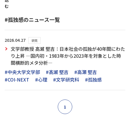
込
む
#孤独感のニュース一覧
2026.04.27
研究
文学部教授 髙瀨 堅吉：日本社会の孤独が40年間にわた
り上昇 ―国内初・1983年から2023年を対象とした時
間横断的メタ分析―
#中央大学文学部
#髙瀨 堅吉
#高瀬 堅吉
#COI-NEXT
#心理
#文学研究科
#孤独感
1