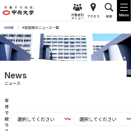
対象者別
Menu
アクセス
検索
メニュー
HOME
#孤独感のニュース一覧
News
ニュース
年
月
で
絞
り