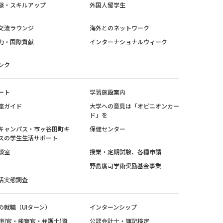
験・スキルアップ
外国人留学生
交流ラウンジ
海外とのネットワーク
力・国際貢献
インターナショナルウィーク
ンク
ート
学習施設案内
座ガイド
大学への意見は「オピニオンカー
ド」を
キャンパス・市ヶ谷田町キ
保健センター
スの学生生活サポート
談室
授業・定期試験、各種申請
野島廣司学術奨励基金事業
活実態調査
の就職（UIターン）
インターンシップ
裁判官・検察官・弁護士)資
公認会計士・簿記検定