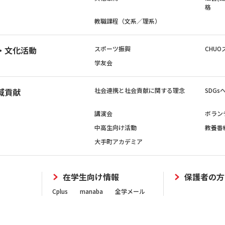
格
教職課程（文系／理系）
・文化活動
スポーツ振興
CHUO
学友会
域貢献
社会連携と社会貢献に関する理念
SDG
講演会
ボラン
中高生向け活動
教養番
大手町アカデミア
在学生向け情報
保護者の方
Cplus
manaba
全学メール