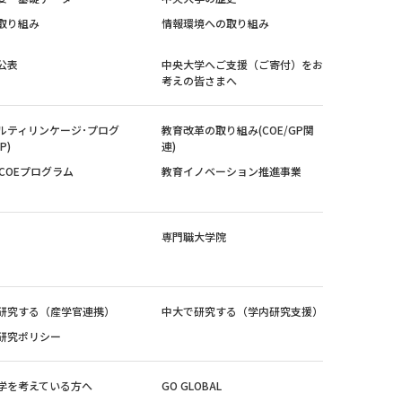
取り組み
情報環境への取り組み
公表
中央大学へご支援（ご寄付）をお
考えの皆さまへ
ルティリンケージ･プログ
教育改革の取り組み(COE/GP関
P)
連)
紀COEプログラム
教育イノベーション推進事業
専門職大学院
研究する（産学官連携）
中大で研究する（学内研究支援）
研究ポリシー
学を考えている方へ
GO GLOBAL