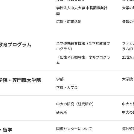
学校法人中央大学 中長期事業計
大学の
画
広報・広聴活動
情報の
教育プログラム
全学連携教育機構（全学的教育プ
ファカ
ログラム）
ラム(FL
「知性×行動特性」学修プログラ
21世
ム
学院・専門職大学院
学部
大学院
学費・入学金
中大の研究（研究紹介）
中大と
研究所
中大の
・留学
国際センターについて
海外留