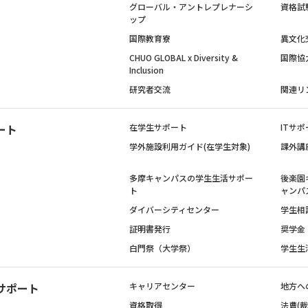
グローバル・アントレプレナーシ
資格試
ップ
国際教育寮
異文化
CHUO GLOBAL x Diversity &
国際協
Inclusion
研究者交流
関連リ
ート
在学生サポート
ITサポ
学外施設利用ガイド(在学生対象)
課外講
多摩キャンパスの学生生活サポー
後楽園
ト
ャンパ
ダイバーシティセンター
学生相
証明書発行
奨学金
白門祭（大学祭）
学生生
サポート
キャリアセンター
地方へ
資格取得
法曹(