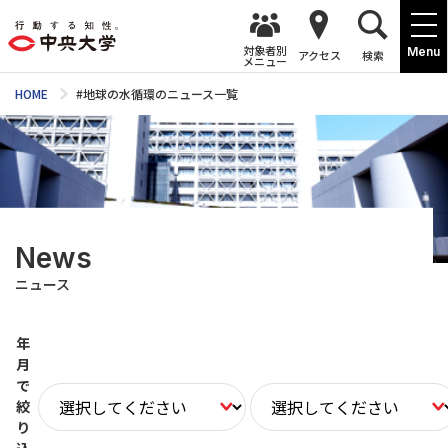
対象者別
Menu
アクセス
検索
メニュー
HOME
#地球の水循環のニュース一覧
News
ニュース
年
月
で
絞
り