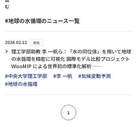
込
む
#地球の水循環のニュース一覧
2026.02.12
研究
理工学部助教 李 一帆ら：「水の同位体」を用いて地球
の水循環を精密に可視化 ――国際モデル比較プロジェクト
WisoMIP による世界初の標準化解析――
#中央大学理工学部
#李 一帆
#気候変動予測
#地球の水循環
1