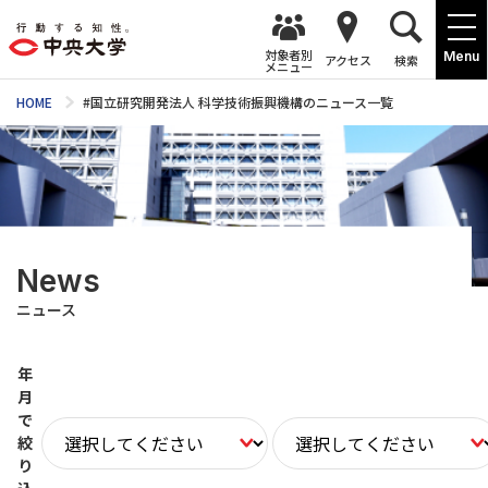
対象者別
Menu
アクセス
検索
メニュー
HOME
#国立研究開発法人 科学技術振興機構のニュース一覧
News
ニュース
年
月
で
絞
り