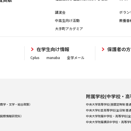
講演会
ボラン
中高生向け活動
教養番
大手町アカデミア
在学生向け情報
保護者の方
Cplus
manaba
全学メール
附属学校(中学校・高
商学・文学・総合政策）
中央大学高等学校(昼間定時制 普通
中央大学杉並高等学校(全日制 普通
国際情報研究科）
中央大学附属中学校・高等学校(全
中央大学附属横浜中学校・高等学校