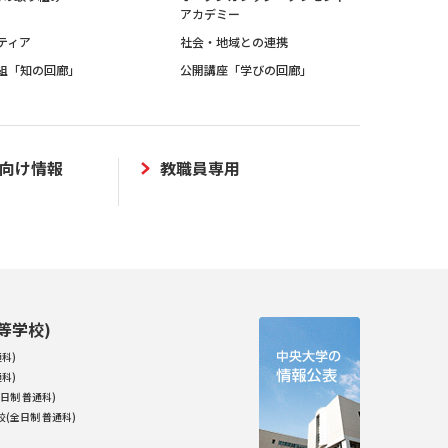
アカデミー
ティア
社会・地域との連携
組「知の回廊」
公開講座「学びの回廊」
向け情報
教職員専用
等学校)
科)
科)
日制 普通科)
(全日制 普通科)