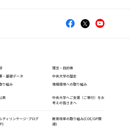
拶
理念・目的等
要・基礎データ
中央大学の歴史
取り組み
情報環境への取り組み
公表
中央大学へご支援（ご寄付）をお
考えの皆さまへ
ルティリンケージ･プログ
教育改革の取り組み(COE/GP関
P)
連)