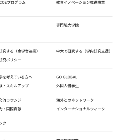
紀COEプログラム
教育イノベーション推進事業
専門職大学院
研究する（産学官連携）
中大で研究する（学内研究支援）
研究ポリシー
学を考えている方へ
GO GLOBAL
験・スキルアップ
外国人留学生
交流ラウンジ
海外とのネットワーク
力・国際貢献
インターナショナルウィーク
ンク