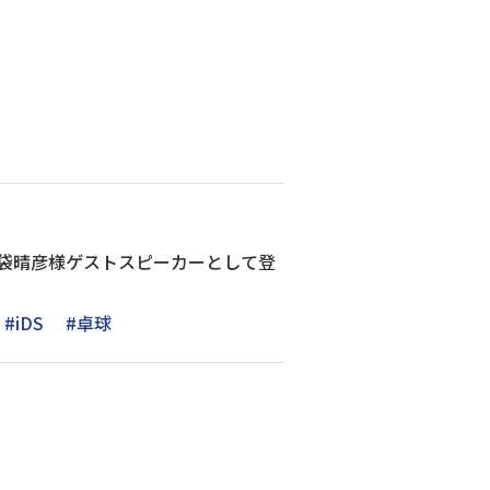
池袋晴彦様ゲストスピーカーとして登
#iDS
#卓球