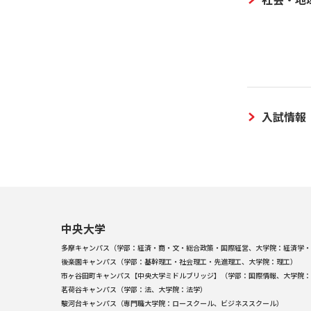
入試情報
中央大学
多摩キャンパス（学部：経済・商・文・総合政策・国際経営、大学院：経済学・
後楽園キャンパス（学部：基幹理工・社会理工・先進理工、大学院：理工）
市ヶ谷田町キャンパス【中央大学ミドルブリッジ】（学部：国際情報、大学院：
茗荷谷キャンパス（学部：法、大学院：法学）
駿河台キャンパス（専門職大学院：ロースクール、ビジネススクール）