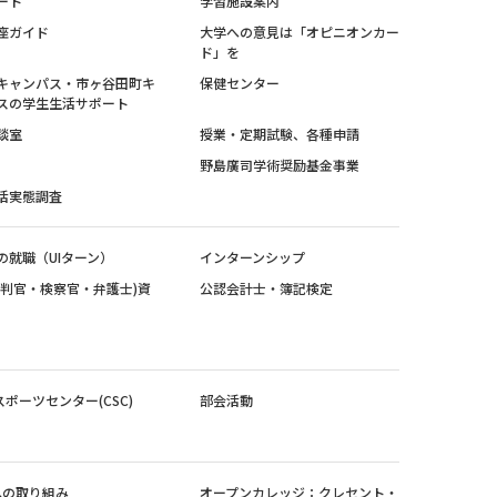
ート
学習施設案内
座ガイド
大学への意見は「オピニオンカー
ド」を
キャンパス・市ヶ谷田町キ
保健センター
スの学生生活サポート
談室
授業・定期試験、各種申請
野島廣司学術奨励基金事業
活実態調査
の就職（UIターン）
インターンシップ
裁判官・検察官・弁護士)資
公認会計士・簿記検定
スポーツセンター(CSC)
部会活動
sへの取り組み
オープンカレッジ：クレセント・