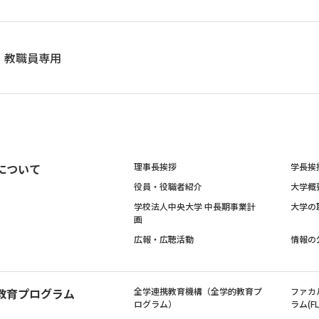
教職員専用
について
理事長挨拶
学長挨
役員・役職者紹介
大学概
学校法人中央大学 中長期事業計
大学の
画
広報・広聴活動
情報の
教育プログラム
全学連携教育機構（全学的教育プ
ファカ
ログラム）
ラム(FL