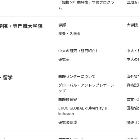
「知性×行動特性」学修プログラ
21世
ム
学院・専門職大学院
学部
大学院
学費・入学金
中大の研究（研究紹介）
中大と
研究所
中大の
・留学
国際センターについて
海外留
グローバル・アントレプレナーシ
資格試
ップ
国際教育寮
異文化
CHUO GLOBAL x Diversity &
国際協
Inclusion
研究者交流
関連リ