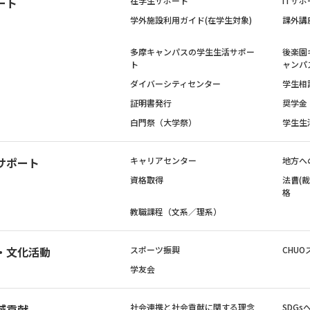
ート
在学生サポート
ITサポ
学外施設利用ガイド(在学生対象)
課外講
多摩キャンパスの学生生活サポー
後楽園
ト
ャンパ
ダイバーシティセンター
学生相
証明書発行
奨学金
白門祭（大学祭）
学生生
サポート
キャリアセンター
地方へ
資格取得
法曹(
格
教職課程（文系／理系）
・文化活動
スポーツ振興
CHUO
学友会
域貢献
社会連携と社会貢献に関する理念
SDG