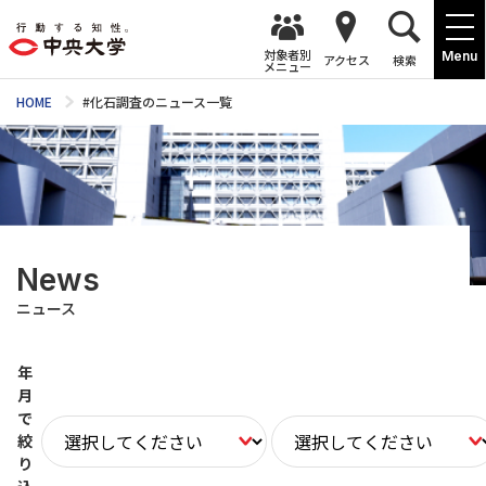
対象者別
Menu
アクセス
検索
メニュー
HOME
#化石調査のニュース一覧
News
ニュース
年
月
で
絞
り