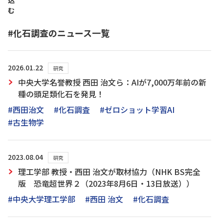
込
む
#化石調査のニュース一覧
2026.01.22
研究
中央大学名誉教授 西田 治文ら：AIが7,000万年前の新
種の頭足類化石を発見！
#西田治文
#化石調査
#ゼロショット学習AI
#古生物学
2023.08.04
研究
理工学部 教授・西田 治文が取材協力（NHK BS完全
版 恐竜超世界２（2023年8月6日・13日放送））
#中央大学理工学部
#西田 治文
#化石調査