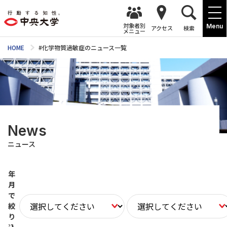
対象者別
Menu
アクセス
検索
メニュー
HOME
#化学物質過敏症のニュース一覧
News
ニュース
年
月
で
絞
り