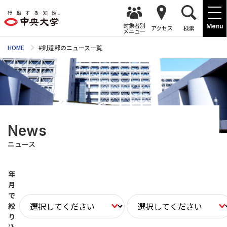
対象者別
Menu
アクセス
検索
メニュー
HOME
#剣道部のニュース一覧
News
ニュース
年
月
で
絞
り