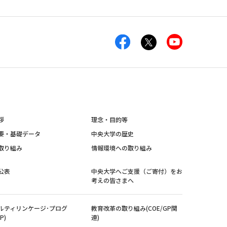
拶
理念・目的等
要・基礎データ
中央大学の歴史
取り組み
情報環境への取り組み
公表
中央大学へご支援（ご寄付）をお
考えの皆さまへ
ルティリンケージ･プログ
教育改革の取り組み(COE/GP関
P)
連)