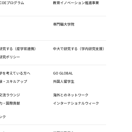
紀COEプログラム
教育イノベーション推進事業
専門職大学院
研究する（産学官連携）
中大で研究する（学内研究支援）
研究ポリシー
学を考えている方へ
GO GLOBAL
験・スキルアップ
外国人留学生
交流ラウンジ
海外とのネットワーク
力・国際貢献
インターナショナルウィーク
ンク