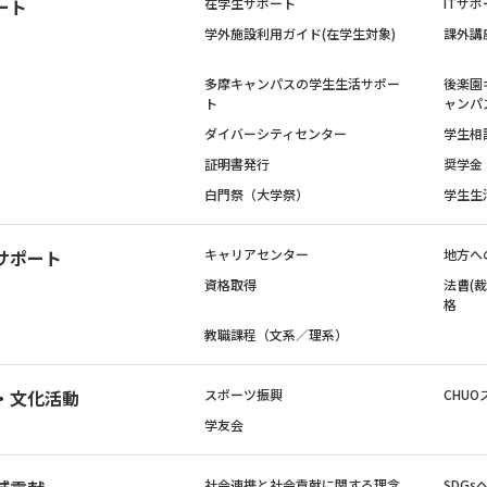
ート
在学生サポート
ITサポ
学外施設利用ガイド(在学生対象)
課外講
多摩キャンパスの学生生活サポー
後楽園
ト
ャンパ
ダイバーシティセンター
学生相
証明書発行
奨学金
白門祭（大学祭）
学生生
サポート
キャリアセンター
地方へ
資格取得
法曹(
格
教職課程（文系／理系）
・文化活動
スポーツ振興
CHUO
学友会
社会連携と社会貢献に関する理念
SDG