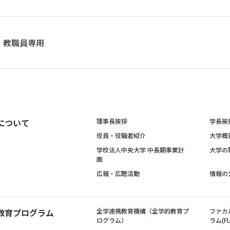
教職員専用
について
理事長挨拶
学長挨
役員・役職者紹介
大学概
学校法人中央大学 中長期事業計
大学の
画
広報・広聴活動
情報の
教育プログラム
全学連携教育機構（全学的教育プ
ファカ
ログラム）
ラム(FL