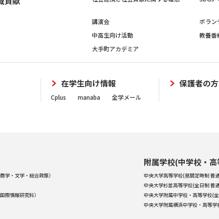
域貢献
講演会
ボラン
中高生向け活動
教養番
大手町アカデミア
在学生向け情報
保護者の方
Cplus
manaba
全学メール
附属学校(中学校・高
商学・文学・総合政策）
中央大学高等学校(昼間定時制 普通
中央大学杉並高等学校(全日制 普通
国際情報研究科）
中央大学附属中学校・高等学校(全
中央大学附属横浜中学校・高等学校