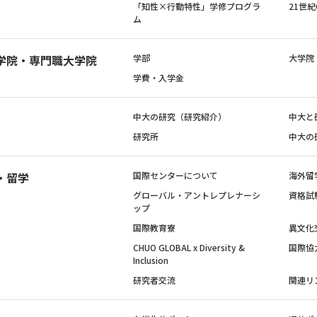
「知性×行動特性」学修プログラ
21世
ム
学院・専門職大学院
学部
大学院
学費・入学金
中大の研究（研究紹介）
中大と
研究所
中大の
・留学
国際センターについて
海外留
グローバル・アントレプレナーシ
資格試
ップ
国際教育寮
異文化
CHUO GLOBAL x Diversity &
国際協
Inclusion
研究者交流
関連リ