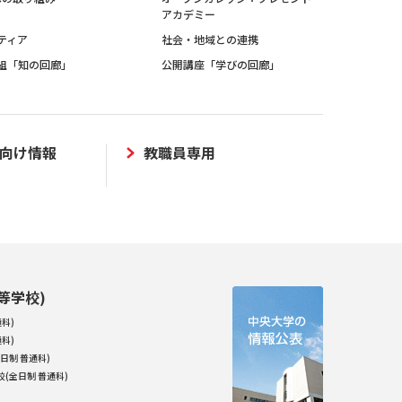
アカデミー
ティア
社会・地域との連携
組「知の回廊」
公開講座「学びの回廊」
向け情報
教職員専用
等学校)
科)
科)
日制 普通科)
(全日制 普通科)