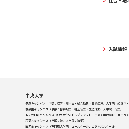
社会・地
入試情報
中央大学
多摩キャンパス（学部：経済・商・文・総合政策・国際経営、大学院：経済学・
後楽園キャンパス（学部：基幹理工・社会理工・先進理工、大学院：理工）
市ヶ谷田町キャンパス【中央大学ミドルブリッジ】（学部：国際情報、大学院：
茗荷谷キャンパス（学部：法、大学院：法学）
駿河台キャンパス（専門職大学院：ロースクール、ビジネススクール）