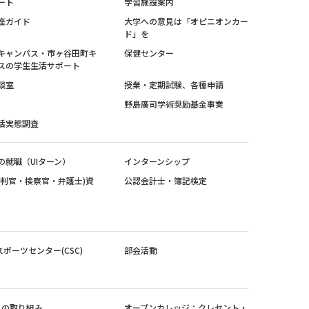
ート
学習施設案内
座ガイド
大学への意見は「オピニオンカー
ド」を
キャンパス・市ヶ谷田町キ
保健センター
スの学生生活サポート
談室
授業・定期試験、各種申請
野島廣司学術奨励基金事業
活実態調査
の就職（UIターン）
インターンシップ
裁判官・検察官・弁護士)資
公認会計士・簿記検定
スポーツセンター(CSC)
部会活動
sへの取り組み
オープンカレッジ：クレセント・