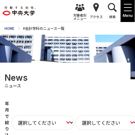
対象者別
Menu
アクセス
検索
メニュー
HOME
#会計学科のニュース一覧
News
ニュース
年
月
で
絞
り