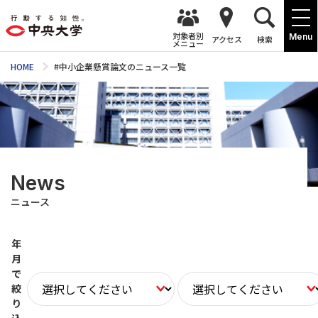
対象者別
Menu
アクセス
検索
メニュー
HOME
#中小企業懸賞論文のニュース一覧
News
ニュース
年
月
で
絞
り