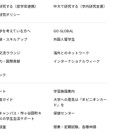
研究する（産学官連携）
中大で研究する（学内研究支援）
研究ポリシー
学を考えている方へ
GO GLOBAL
験・スキルアップ
外国人留学生
交流ラウンジ
海外とのネットワーク
力・国際貢献
インターナショナルウィーク
ンク
ート
学習施設案内
座ガイド
大学への意見は「オピニオンカー
ド」を
キャンパス・市ヶ谷田町キ
保健センター
スの学生生活サポート
談室
授業・定期試験、各種申請