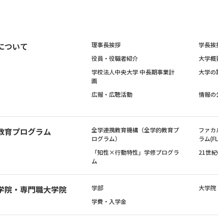
について
理事長挨拶
学長挨
役員・役職者紹介
大学概
学校法人中央大学 中長期事業計
大学の
画
広報・広聴活動
情報の
教育プログラム
全学連携教育機構（全学的教育プ
ファカ
ログラム）
ラム(FL
「知性×行動特性」学修プログラ
21世
ム
学院・専門職大学院
学部
大学院
学費・入学金