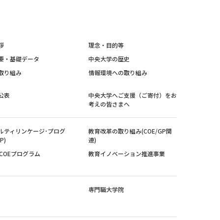
拶
理念・目的等
要・基礎データ
中央大学の歴史
取り組み
情報環境への取り組み
公表
中央大学へご支援（ご寄付）をお
考えの皆さまへ
ルティリンケージ･プログ
教育改革の取り組み(COE/GP関
P)
連)
紀COEプログラム
教育イノベーション推進事業
専門職大学院