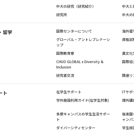
中大の研究（研究紹介）
中大と
研究所
中大の
・留学
国際センターについて
海外留
グローバル・アントレプレナーシ
資格試
ップ
国際教育寮
異文化
CHUO GLOBAL x Diversity &
国際協
Inclusion
研究者交流
関連リ
ート
在学生サポート
ITサポ
学外施設利用ガイド(在学生対象)
課外講
多摩キャンパスの学生生活サポー
後楽園
ト
ャンパ
ダイバーシティセンター
学生相