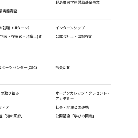
野島廣司学術奨励基金事業
活実態調査
の就職（UIターン）
インターンシップ
裁判官・検察官・弁護士)資
公認会計士・簿記検定
スポーツセンター(CSC)
部会活動
sへの取り組み
オープンカレッジ：クレセント・
アカデミー
ティア
社会・地域との連携
組「知の回廊」
公開講座「学びの回廊」