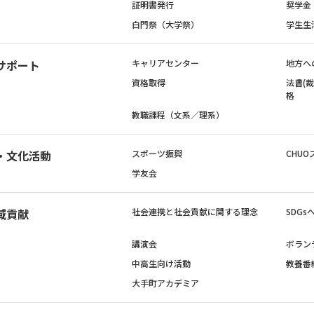
証明書発行
奨学金
白門祭（大学祭）
学生生
サポート
キャリアセンター
地方へ
資格取得
法曹(
格
教職課程（文系／理系）
・文化活動
スポーツ振興
CHUO
学友会
域貢献
社会連携と社会貢献に関する理念
SDG
講演会
ボラン
中高生向け活動
教養番
大手町アカデミア