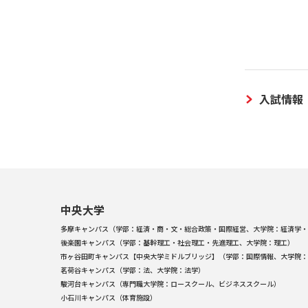
入試情報
中央大学
多摩キャンパス（学部：経済・商・文・総合政策・国際経営、大学院：経済学・
後楽園キャンパス（学部：基幹理工・社会理工・先進理工、大学院：理工）
市ヶ谷田町キャンパス【中央大学ミドルブリッジ】（学部：国際情報、大学院：
茗荷谷キャンパス（学部：法、大学院：法学）
駿河台キャンパス（専門職大学院：ロースクール、ビジネススクール）
小石川キャンパス（体育施設）