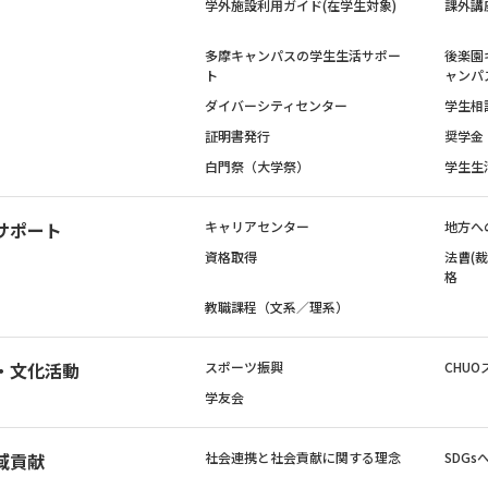
学外施設利用ガイド(在学生対象)
課外講
多摩キャンパスの学生生活サポー
後楽園
ト
ャンパ
ダイバーシティセンター
学生相
証明書発行
奨学金
白門祭（大学祭）
学生生
サポート
キャリアセンター
地方へ
資格取得
法曹(
格
教職課程（文系／理系）
・文化活動
スポーツ振興
CHUO
学友会
域貢献
社会連携と社会貢献に関する理念
SDG