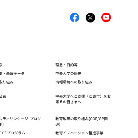
拶
理念・目的等
要・基礎データ
中央大学の歴史
取り組み
情報環境への取り組み
公表
中央大学へご支援（ご寄付）をお
考えの皆さまへ
ルティリンケージ･プログ
教育改革の取り組み(COE/GP関
P)
連)
紀COEプログラム
教育イノベーション推進事業