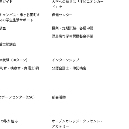
座ガイド
大学への意見は「オピニオンカー
ド」を
キャンパス・市ヶ谷田町キ
保健センター
スの学生生活サポート
談室
授業・定期試験、各種申請
野島廣司学術奨励基金事業
活実態調査
の就職（UIターン）
インターンシップ
裁判官・検察官・弁護士)資
公認会計士・簿記検定
スポーツセンター(CSC)
部会活動
sへの取り組み
オープンカレッジ：クレセント・
アカデミー