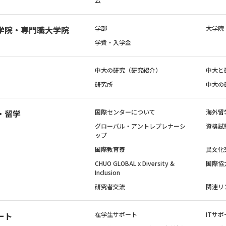
ム
学院・専門職大学院
学部
大学院
学費・入学金
中大の研究（研究紹介）
中大と
研究所
中大の
・留学
国際センターについて
海外留
グローバル・アントレプレナーシ
資格試
ップ
国際教育寮
異文化
CHUO GLOBAL x Diversity &
国際協
Inclusion
研究者交流
関連リ
ート
在学生サポート
ITサポ