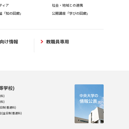
ティア
社会・地域との連携
組「知の回廊」
公開講座「学びの回廊」
向け情報
教職員専用
等学校)
科)
科)
日制 普通科)
(全日制 普通科)