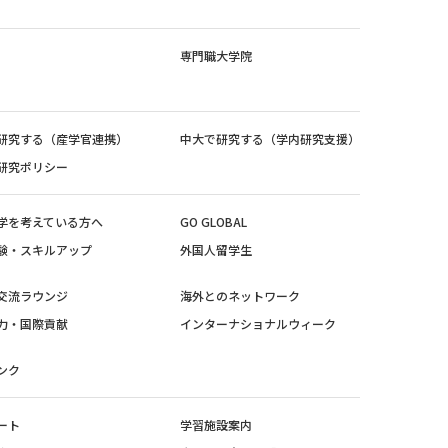
専門職大学院
研究する（産学官連携）
中大で研究する（学内研究支援）
研究ポリシー
学を考えている方へ
GO GLOBAL
験・スキルアップ
外国人留学生
交流ラウンジ
海外とのネットワーク
力・国際貢献
インターナショナルウィーク
ンク
ート
学習施設案内