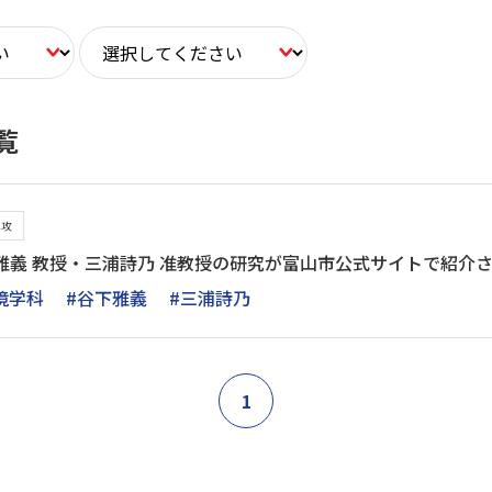
覧
専攻
雅義 教授・三浦詩乃 准教授の研究が富山市公式サイトで紹介
境学科
#谷下雅義
#三浦詩乃
1