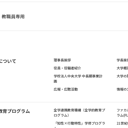
教職員専用
について
理事長挨拶
学長挨
役員・役職者紹介
大学概
学校法人中央大学 中長期事業計
大学の
画
広報・広聴活動
情報の
教育プログラム
全学連携教育機構（全学的教育プ
ファカ
ログラム）
ラム(FL
「知性×行動特性」学修プログラ
21世