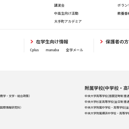
講演会
ボラン
中高生向け活動
教養番
大手町アカデミア
在学生向け情報
保護者の方
Cplus
manaba
全学メール
附属学校(中学校・高
商学・文学・総合政策）
中央大学高等学校(昼間定時制 普通
中央大学杉並高等学校(全日制 普通
国際情報研究科）
中央大学附属中学校・高等学校(全
中央大学附属横浜中学校・高等学校