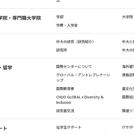
ム
学院・専門職大学院
学部
大学院
学費・入学金
中大の研究（研究紹介）
中大と
研究所
中大の
・留学
国際センターについて
海外留
グローバル・アントレプレナーシ
資格試
ップ
国際教育寮
異文化
CHUO GLOBAL x Diversity &
国際協
Inclusion
研究者交流
関連リ
ート
在学生サポート
ITサポ