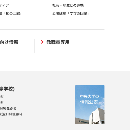
ティア
社会・地域との連携
組「知の回廊」
公開講座「学びの回廊」
向け情報
教職員専用
等学校)
科)
科)
日制 普通科)
(全日制 普通科)