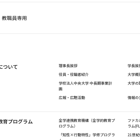
教職員専用
について
理事長挨拶
学長挨
役員・役職者紹介
大学概
学校法人中央大学 中長期事業計
大学の
画
広報・広聴活動
情報の
教育プログラム
全学連携教育機構（全学的教育プ
ファカ
ログラム）
ラム(FL
「知性×行動特性」学修プログラ
21世