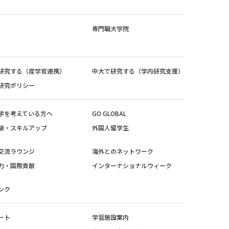
専門職大学院
研究する（産学官連携）
中大で研究する（学内研究支援）
研究ポリシー
学を考えている方へ
GO GLOBAL
験・スキルアップ
外国人留学生
交流ラウンジ
海外とのネットワーク
力・国際貢献
インターナショナルウィーク
ンク
ート
学習施設案内