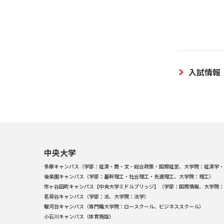
入試情報
中央大学
多摩キャンパス（学部：経済・商・文・総合政策・国際経営、大学院：経済学・
後楽園キャンパス（学部：基幹理工・社会理工・先進理工、大学院：理工）
市ヶ谷田町キャンパス【中央大学ミドルブリッジ】（学部：国際情報、大学院：
茗荷谷キャンパス（学部：法、大学院：法学）
駿河台キャンパス（専門職大学院：ロースクール、ビジネススクール）
小石川キャンパス（体育施設）