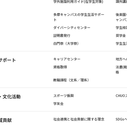
学外施設利用ガイド(在学生対象)
課外講
多摩キャンパスの学生生活サポー
後楽園
ト
ャンパ
ダイバーシティセンター
学生相
証明書発行
奨学金
白門祭（大学祭）
学生生
サポート
キャリアセンター
地方へ
資格取得
法曹(
格
教職課程（文系／理系）
・文化活動
スポーツ振興
CHUO
学友会
域貢献
社会連携と社会貢献に関する理念
SDG