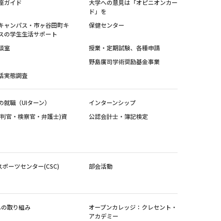
座ガイド
大学への意見は「オピニオンカー
ド」を
キャンパス・市ヶ谷田町キ
保健センター
スの学生生活サポート
談室
授業・定期試験、各種申請
野島廣司学術奨励基金事業
活実態調査
の就職（UIターン）
インターンシップ
裁判官・検察官・弁護士)資
公認会計士・簿記検定
スポーツセンター(CSC)
部会活動
sへの取り組み
オープンカレッジ：クレセント・
アカデミー