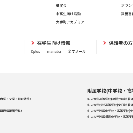
講演会
ボラン
中高生向け活動
教養番
大手町アカデミア
在学生向け情報
保護者の方
Cplus
manaba
全学メール
附属学校(中学校・高
商学・文学・総合政策）
中央大学高等学校(昼間定時制 普通
中央大学杉並高等学校(全日制 普通
国際情報研究科）
中央大学附属中学校・高等学校(全
中央大学附属横浜中学校・高等学校