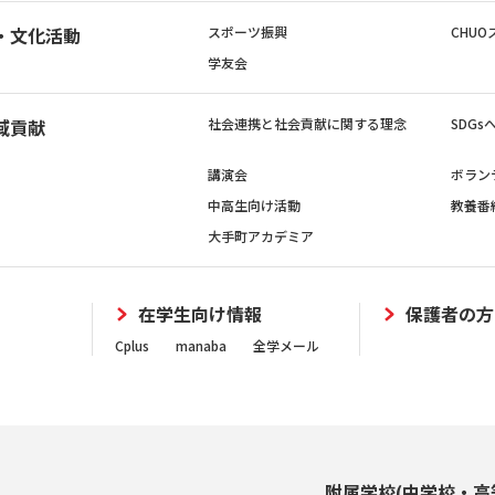
・文化活動
スポーツ振興
CHUO
学友会
域貢献
社会連携と社会貢献に関する理念
SDG
講演会
ボラン
中高生向け活動
教養番
大手町アカデミア
在学生向け情報
保護者の方
Cplus
manaba
全学メール
附属学校(中学校・高