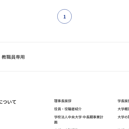
1
教職員専用
について
理事長挨拶
学長挨
役員・役職者紹介
大学概
学校法人中央大学 中長期事業計
大学の
画