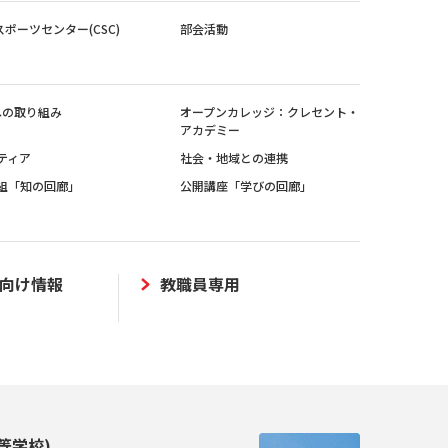
スポーツセンター(CSC)
部会活動
sへの取り組み
オープンカレッジ：クレセント・
アカデミー
ティア
社会・地域との連携
組「知の回廊」
公開講座「学びの回廊」
向け情報
教職員専用
等学校)