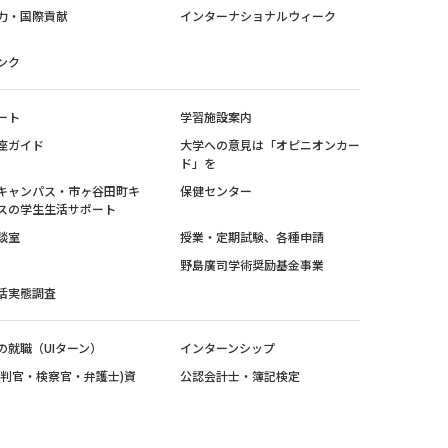
力・国際貢献
インターナショナルウィーク
ンク
ート
学習施設案内
座ガイド
大学への意見は「オピニオンカー
ド」を
キャンパス・市ヶ谷田町キ
保健センター
スの学生生活サポート
談室
授業・定期試験、各種申請
野島廣司学術奨励基金事業
活実態調査
の就職（UIターン）
インターンシップ
裁判官・検察官・弁護士)資
公認会計士・簿記検定