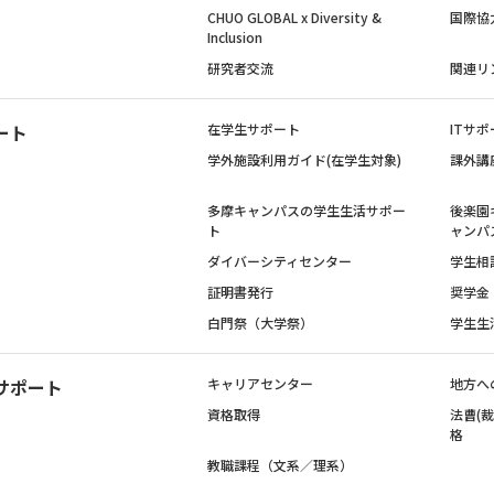
CHUO GLOBAL x Diversity &
国際協
Inclusion
研究者交流
関連リ
ート
在学生サポート
ITサポ
学外施設利用ガイド(在学生対象)
課外講
多摩キャンパスの学生生活サポー
後楽園
ト
ャンパ
ダイバーシティセンター
学生相
証明書発行
奨学金
白門祭（大学祭）
学生生
サポート
キャリアセンター
地方へ
資格取得
法曹(
格
教職課程（文系／理系）