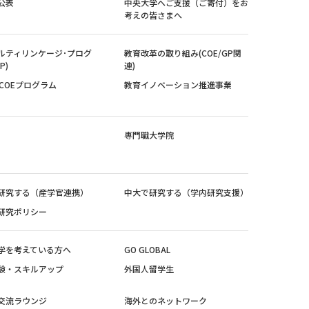
公表
中央大学へご支援（ご寄付）をお
考えの皆さまへ
ルティリンケージ･プログ
教育改革の取り組み(COE/GP関
P)
連)
紀COEプログラム
教育イノベーション推進事業
専門職大学院
研究する（産学官連携）
中大で研究する（学内研究支援）
研究ポリシー
学を考えている方へ
GO GLOBAL
験・スキルアップ
外国人留学生
交流ラウンジ
海外とのネットワーク