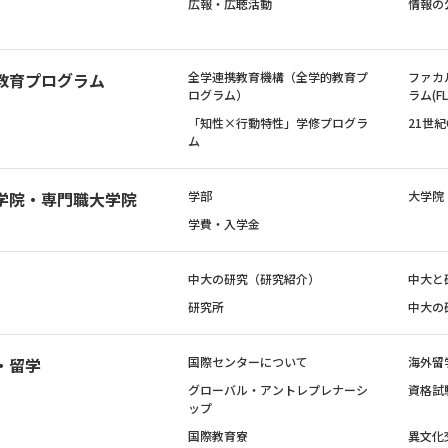
広報・広聴活動
情報の
教育プログラム
全学連携教育機構（全学的教育プ
ファカ
ログラム）
ラム(FL
「知性×行動特性」学修プログラ
21世
ム
学院・専門職大学院
学部
大学院
学費・入学金
中大の研究（研究紹介）
中大と
研究所
中大の
・留学
国際センターについて
海外留
グローバル・アントレプレナーシ
資格試
ップ
国際教育寮
異文化