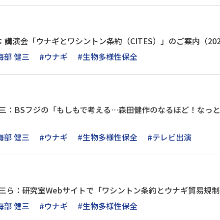
講演会「ウナギとワシントン条約（CITES）」のご案内（2025/
海部 健三
#ウナギ
#生物多様性保全
健三：BSフジの「もしもで考える…森田健作のなるほど！なっとく塾
海部 健三
#ウナギ
#生物多様性保全
#テレビ出演
健三ら：研究室Webサイトで「ワシントン条約とウナギ貿易規
海部 健三
#ウナギ
#生物多様性保全