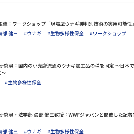
室主催：ワークショップ「現場型ウナギ種判別技術の実用可能性
海部 健三
#ウナギ
#生物多様性保全
#ワークショップ
美研究員：国内の小売店流通のウナギ加工品の種を同定 ～日本
に〜
#生物多様性保全
美研究員・法学部 海部 健三教授：WWFジャパンと開催した記
海部 健三
#ウナギ
#生物多様性保全