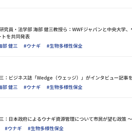
美研究員・法学部 海部 健三教授ら：WWFジャパンと中央大学
ートを共同発表
海部 健三
#ウナギ
#生物多様性保全
健三：ビジネス誌「Wedge（ウェッジ）」がインタビュー記事
海部 健三
#ウナギ
#生物多様性保全
健三：日本政府によるウナギ資源管理について市民が望む政策 
#ウナギ
#生物多様性保全