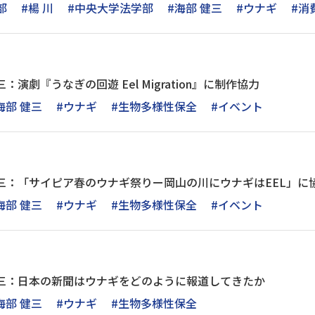
部
#楊 川
#中央大学法学部
#海部 健三
#ウナギ
#消
：演劇『うなぎの回遊 Eel Migration』に制作協力
海部 健三
#ウナギ
#生物多様性保全
#イベント
：「サイピア春のウナギ祭りー岡山の川にウナギはEEL」に協力（20
海部 健三
#ウナギ
#生物多様性保全
#イベント
健三：日本の新聞はウナギをどのように報道してきたか
海部 健三
#ウナギ
#生物多様性保全